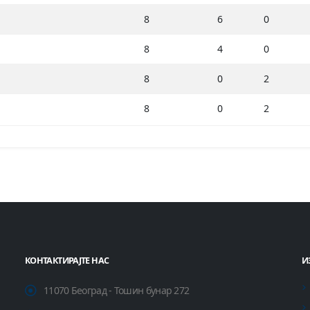
8
6
0
8
4
0
8
0
2
8
0
2
КОНТАКТИРАЈТЕ НАС
И
11070 Београд - Тошин бунар 272