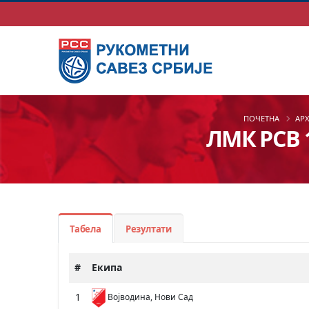
ПОЧЕТНА
АР
ЛМК РСВ 1
Табела
Резултати
#
Екипа
1
Војводина, Нови Сад