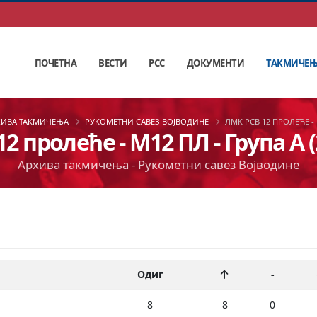
ПОЧЕТНА
ВЕСТИ
РСС
ДОКУМЕНТИ
ТАКМИЧЕ
ХИВА ТАКМИЧЕЊА
РУКОМЕТНИ САВЕЗ ВОЈВОДИНЕ
ЛМК РСВ 12 ПРОЛЕЋЕ - 
2 пролеће - М12 ПЛ - Група А (
Архива такмичења - Рукометни савез Војводине
Одиг
-
8
8
0