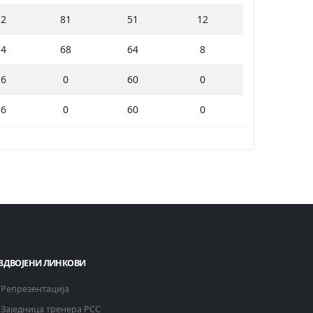
2
81
51
12
4
68
64
8
6
0
60
0
6
0
60
0
ЗДВОЈЕНИ ЛИНКОВИ
Репрезентација
Заједница тренера РСС