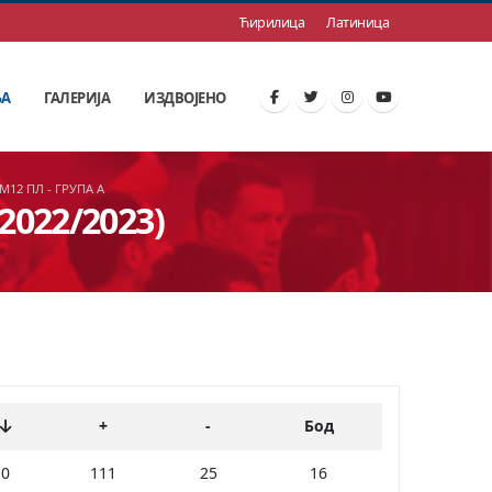
Ћирилица
Латиница
ЊА
ГАЛЕРИЈА
ИЗДВОЈЕНО
М12 ПЛ - ГРУПА А
2022/2023)
+
-
Бод
0
111
25
16