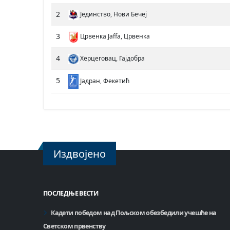
2
Јединство, Нови Бечеј
3
Црвенка Jaffa, Црвенка
4
Херцеговац, Гајдобра
5
Јадран, Фекетић
Издвојено
ПОСЛЕДЊЕ ВЕСТИ
Кадети победом над Пољском обезбедили учешће на
Светском првенству