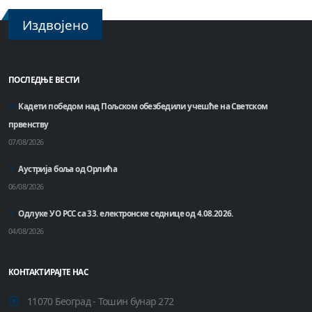
Издвојено
ПОСЛЕДЊЕ ВЕСТИ
Кадети победом над Пољском обезбедили учешће на Светском
првенству
07/08/2026
Аустрија боља од Орлића
06/08/2026
Одлуке УО РСС са 33. електронске седнице од 4.08.2026.
04/08/2026
КОНТАКТИРАЈТЕ НАС
11070 Београд - Тошин бунар 272