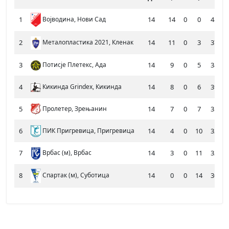
1
14
14
0
0
487
Војводина, Нови Сад
2
Металопластика 2021, Кленак
14
11
0
3
377
3
Потисје Плетекс, Ада
14
9
0
5
387
4
Кикинда Grindex, Кикинда
14
8
0
6
393
5
Пролетер, Зрењанин
14
7
0
7
352
6
ПИК Пригревица, Пригревица
14
4
0
10
326
7
Врбас (м), Врбас
14
3
0
11
328
8
14
0
0
14
301
Спартак (м), Суботица