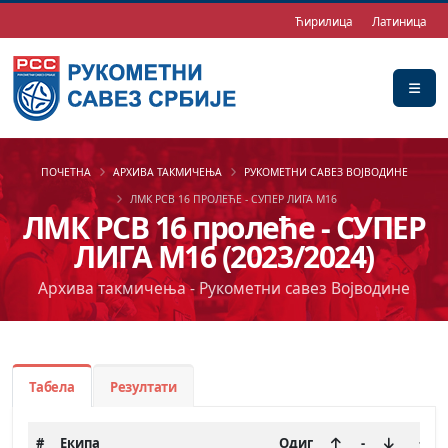
Ћирилица
Латиница
ПОЧЕТНА
АРХИВА ТАКМИЧЕЊА
РУКОМЕТНИ САВЕЗ ВОЈВОДИНЕ
ЛМК РСВ 16 ПРОЛЕЋЕ - СУПЕР ЛИГА М16
ЛМК РСВ 16 пролеће - СУПЕР
ЛИГА М16 (2023/2024)
Архива такмичења - Рукометни савез Војводине
Табела
Резултати
#
Екипа
Одиг
-
+