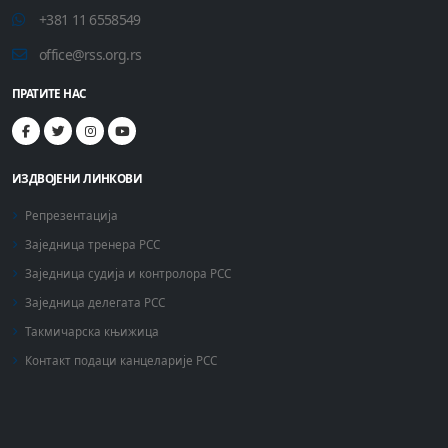
+381 11 6558549
office@rss.org.rs
ПРАТИТЕ НАС
ИЗДВОЈЕНИ ЛИНКОВИ
Репрезентација
Заједница тренера РСС
Заједница судија и контролора РСС
Заједница делегата РСС
Такмичарска књижица
Контакт подаци канцеларије РСС