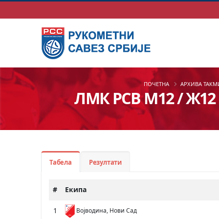
ПОЧЕТНА
АРХИВА ТАК
ЛМК РСВ М12 / Ж12 - 
Табела
Резултати
#
Екипа
1
Војводина, Нови Сад