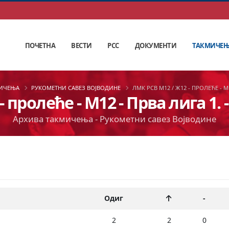
ПОЧЕТНА
ВЕСТИ
РСС
ДОКУМЕНТИ
ТАКМИЧЕ
МИЧЕЊА
РУКОМЕТНИ САВЕЗ ВОЈВОДИНЕ
ЛМК РСВ М12 / Ж12 - ПРОЛЕЋЕ - М1
пролеће - М12 - Прва лига 1. -
Архива такмичења - Рукометни савез Војводине
Одиг
-
2
2
0