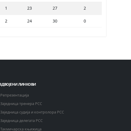
1
23
27
2
2
24
30
0
ЗДВОЈЕНИ ЛИНКОВИ
Репрезентација
Заједница тренера РСС
Заједница судија и контролора РСС
Заједница делегата РСС
Такмичарска књижица