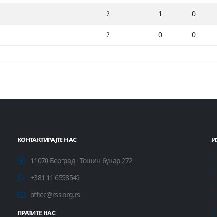
2
1
0
2
0
0
КОНТАКТИРАЈТЕ НАС
И
11070 Београд - Тошин бунар 272
+381 11 6558549
office@rss.org.rs
ПРАТИТЕ НАС