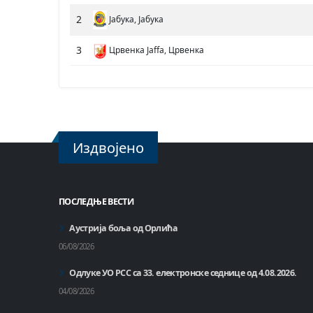
2
Јабука, Јабука
3
Црвенка Jaffa, Црвенка
Издвојено
ПОСЛЕДЊЕ ВЕСТИ
Аустрија боља од Орлића
06/08/2026
Одлуке УО РСС са 33. електронске седнице од 4.08.2026.
04/08/2026