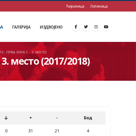
Ћирилица
Латиница
ЊА
ГАЛЕРИЈА
ИЗДВОЈЕНО
2 - ПРВА ЛИГА 1. - 3. МЕСТО
 3. место (2017/2018)
+
-
Бод
0
31
21
4