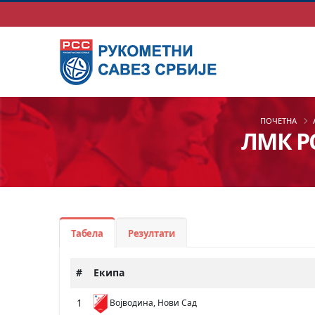
ПОЧЕТНА
ЛМК РСВ
Табела
Резултати
#
Екипа
1
Војводина, Нови Сад