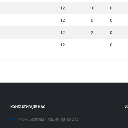
12
10
0
12
6
0
12
2
0
12
1
0
КОНТАКТИРАЈТЕ НАС
И
11070 Београд - Тошин бунар 272