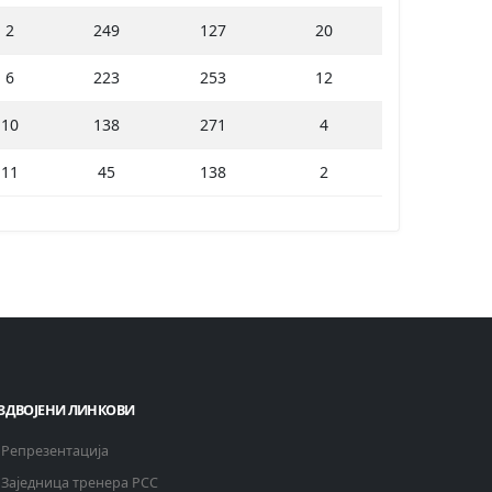
2
249
127
20
6
223
253
12
10
138
271
4
11
45
138
2
ЗДВОЈЕНИ ЛИНКОВИ
Репрезентација
Заједница тренера РСС