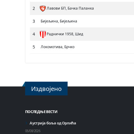
2
Лавови БП, Бачка Паланка
3
Бијељина, Бијељина
4
Раднички 1958, Шид
5
Локомотива, Брчко
Издвојено
ПОСЛЕДЊЕ ВЕСТИ
Аустрија боља од Орлића
06/08/2026