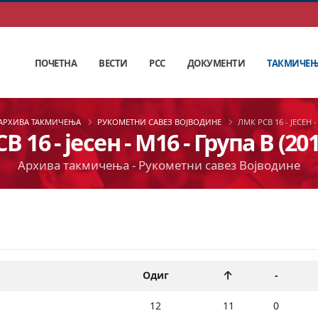
ПОЧЕТНА
ВЕСТИ
РСС
ДОКУМЕНТИ
ТАКМИЧЕ
АРХИВА ТАКМИЧЕЊА
РУКОМЕТНИ САВЕЗ ВОЈВОДИНЕ
ЛМК РСВ 16 - ЈЕСЕН -
 16 - јесен - М16 - Група В (20
Архива такмичења - Рукометни савез Војводине
Одиг
-
12
11
0