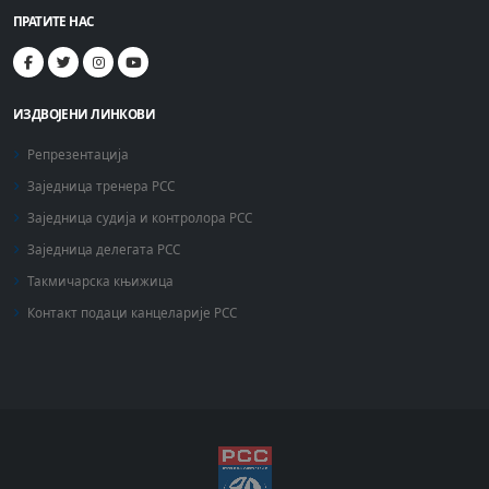
ПРАТИТЕ НАС
ИЗДВОЈЕНИ ЛИНКОВИ
Репрезентација
Заједница тренера РСС
Заједница судија и контролора РСС
Заједница делегата РСС
Такмичарска књижица
Контакт подаци канцеларије РСС