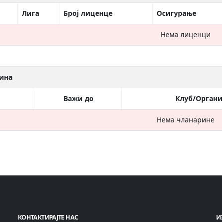
Лига
Број лиценце
Осигурање
Нема лиценци
ина
Важи до
Клуб/Органи
Нема чланарине
КОНТАКТИРАЈТЕ НАС
И