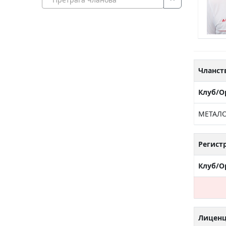
Чланст
Клуб/О
МЕТАЛО
Регист
Клуб/О
Лицен