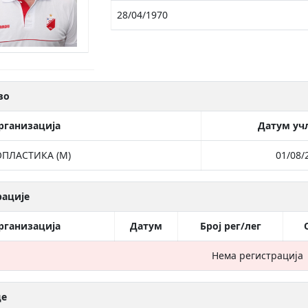
28/04/1970
во
рганизација
Датум уч
ПЛАСТИКА (М)
01/08/
рације
рганизација
Датум
Број рег/лег
Нема регистрација
це