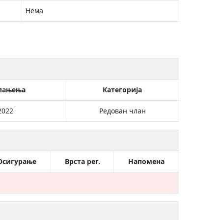
Нема
лањења
Категорија
2022
Редован члан
Осигурање
Врста рег.
Напомена