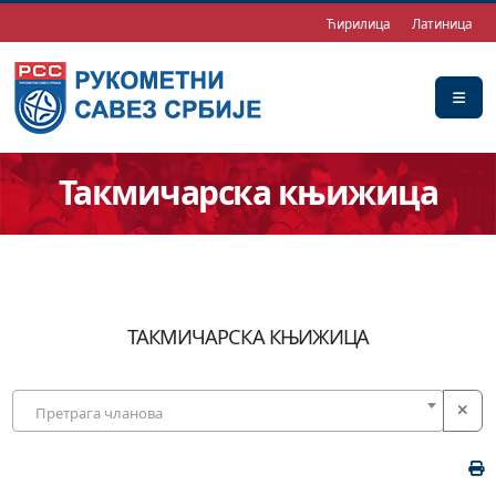
Ћирилица
Латиница
Такмичарска књижица
ТАКМИЧАРСКА КЊИЖИЦА
Претрага чланова