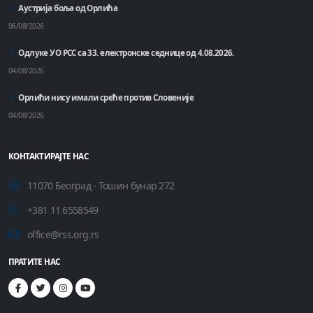
Аустрија боља од Орлића
06/08/2026
Одлуке УО РСС са 33. електронске седнице од 4.08.2026.
04/08/2026
Орлићи нису имали среће против Словеније
04/08/2026
КОНТАКТИРАЈТЕ НАС
11070 Београд - Тошин бунар 272
+381 11 6558549
office@rss.org.rs
ПРАТИТЕ НАС