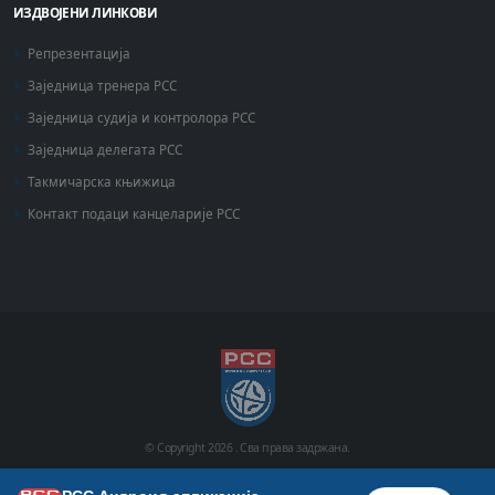
ИЗДВОЈЕНИ ЛИНКОВИ
Репрезентација
Заједница тренера РСС
Заједница судија и контролора РСС
Заједница делегата РСС
Такмичарска књижица
Контакт подаци канцеларије РСС
© Copyright
2026 .
Сва права задржана.