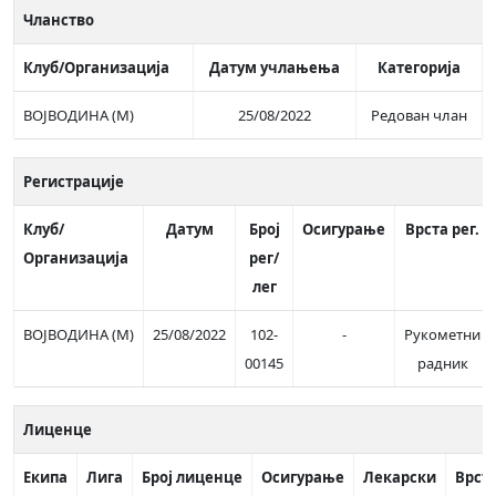
Чланство
Клуб/Организација
Датум учлањења
Категорија
ВОЈВОДИНА (М)
25/08/2022
Редован члан
Регистрације
Клуб/
Датум
Број
Осигурање
Врста рег.
Организација
рег/
лег
ВОЈВОДИНА (М)
25/08/2022
102-
-
Рукометни
00145
радник
Лиценце
Екипа
Лига
Број лиценце
Осигурање
Лекарски
Врст