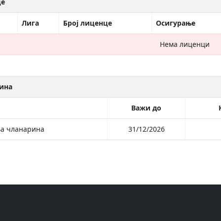
це
Лига
Број лиценце
Осигурање
Нема лиценци
ина
Важи до
а чланарина
31/12/2026