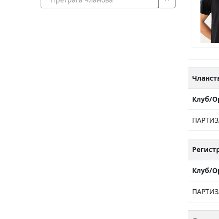
Чланст
Клуб/О
ПАРТИЗ
Регист
Клуб/О
ПАРТИЗ