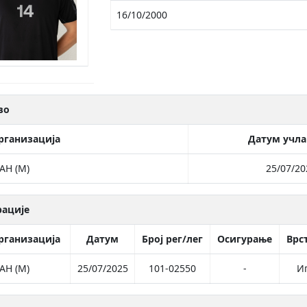
16/10/2000
во
рганизација
Датум учл
АН (М)
25/07/20
рације
рганизација
Датум
Број рег/лег
Осигурање
Врст
АН (М)
25/07/2025
101-02550
-
И