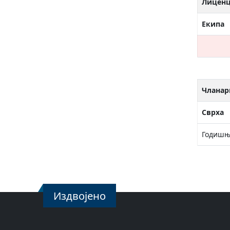
Лицен
Екипа
Чланар
Сврха
Годишњ
Издвојено