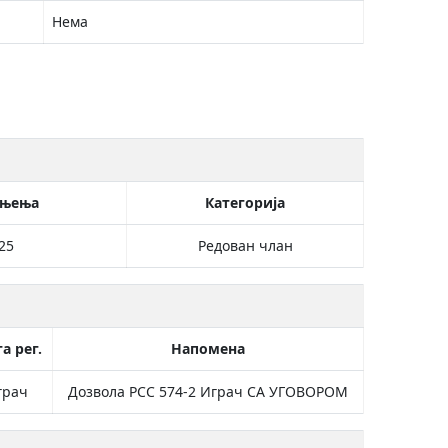
Нема
ањења
Категорија
25
Редован члан
а рег.
Напомена
грач
Дозвола РСС 574-2 Играч СА УГОВОРОМ