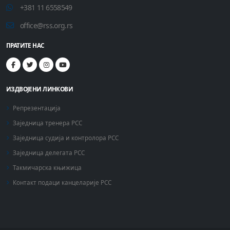
+381 11 6558549
office@rss.org.rs
ПРАТИТЕ НАС
ИЗДВОЈЕНИ ЛИНКОВИ
Репрезентација
Заједница тренера РСС
Заједница судија и контролора РСС
Заједница делегата РСС
Такмичарска књижица
Контакт подаци канцеларије РСС