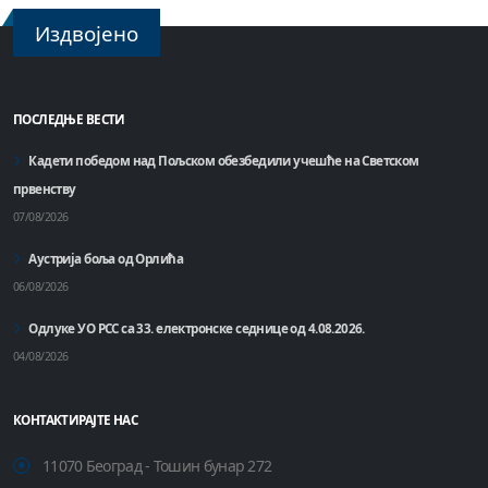
Издвојено
ПОСЛЕДЊЕ ВЕСТИ
Кадети победом над Пољском обезбедили учешће на Светском
првенству
07/08/2026
Аустрија боља од Орлића
06/08/2026
Одлуке УО РСС са 33. електронске седнице од 4.08.2026.
04/08/2026
КОНТАКТИРАЈТЕ НАС
11070 Београд - Тошин бунар 272