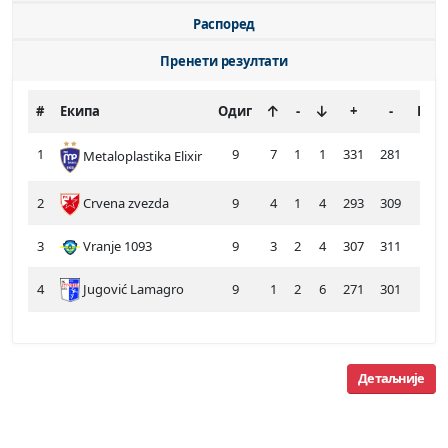
Распоред
Пренети резултати
#
Екипа
Одиг
-
+
-
Бод
1
9
7
1
1
331
281
15
Metaloplastika Elixir
2
Crvena zvezda
9
4
1
4
293
309
9
3
Vranje 1093
9
3
2
4
307
311
8
4
Jugović Lamagro
9
1
2
6
271
301
4
Детаљније