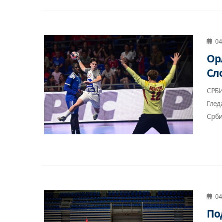
04
Ор
Сл
СРБИ
Глед
Србиј
04
По