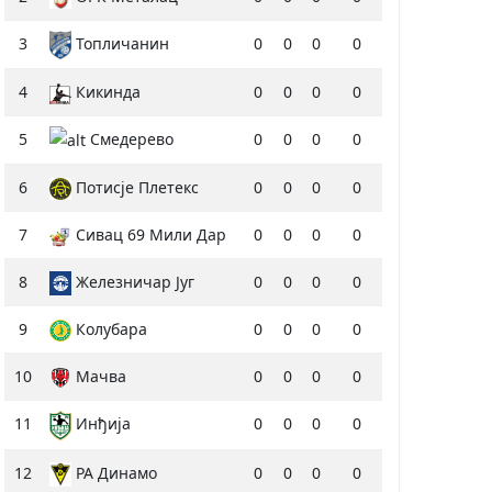
3
Топличанин
0
0
0
0
4
Кикинда
0
0
0
0
5
Смедерево
0
0
0
0
6
Потисје Плетекс
0
0
0
0
7
Сивац 69 Мили Дар
0
0
0
0
8
Железничар Југ
0
0
0
0
9
Колубара
0
0
0
0
10
Мачва
0
0
0
0
11
Инђија
0
0
0
0
12
РА Динамо
0
0
0
0