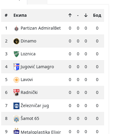
#
Екипа
-
Бод
1
Partizan AdmiralBet
0
0
0
0
2
Dinamo
0
0
0
0
3
Loznica
0
0
0
0
4
Jugović Lamagro
0
0
0
0
5
Lavovi
0
0
0
0
6
Radnički
0
0
0
0
7
Železničar jug
0
0
0
0
8
Šamot 65
0
0
0
0
9
0
0
0
0
Metaloplastika Elixir