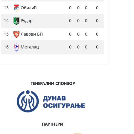
13
Обилић
0
0
0
0
14
Рудар
0
0
0
0
15
Лавови БП
0
0
0
0
16
0
0
0
0
Металац
ГЕНЕРАЛНИ СПОНЗОР
ПАРТНЕРИ