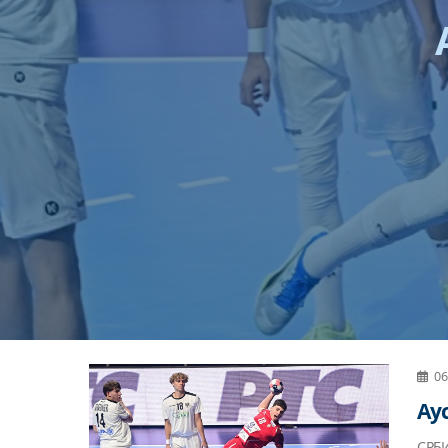
Орлићи ни
06
Ау
СРБИ