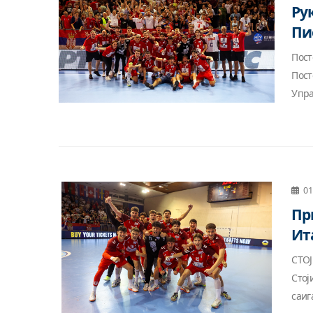
Ру
Пи
Пост
Пост
Управ
01
Пр
Ит
СТОЈ
Стој
саиг