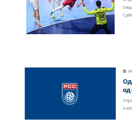
Глед
Србиј
04
Од
од 
Упра
о из