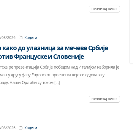
ПРОЧИТАЈ ВИШЕ
/08/2026
Кадети
о како до улазница за мечеве Србије
отив Француске и Словеније
тска репрезентација Србије победом над Италијом изборила је
ман у другу фазу Европског првенства које се одржава у
раду. Наши Орлићи су током [...]
ПРОЧИТАЈ ВИШЕ
/08/2026
Кадети