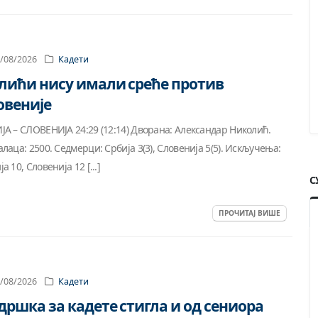
/08/2026
Кадети
лићи нису имали среће против
овеније
ЈА – СЛОВЕНИЈА 24:29 (12:14) Дворана: Александар Николић.
алаца: 2500. Седмерци: Србија 3(3), Словенија 5(5). Искључења:
а 10, Словенија 12 [...]
С
ПРОЧИТАЈ ВИШЕ
/08/2026
Кадети
дршка за кадете стигла и од сениора