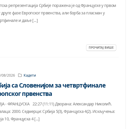
тска репрезентација Србије поражена је од Француске у првом
 друге фазе Европског првенства, али борба за пласман у
ртфинале и даље [...]
ПРОЧИТАЈ ВИШЕ
/08/2026
Кадети
бија са Словенијом за четвртфинале
ропског првенства
ЈА - ФРАНЦУСКА 22:27 (11:11) Дворана: Александар Николић.
алаца: 2000. Седмерци: Србија 5(3), Француска 4(2). Искључења:
а 10, Француска 4 [...]