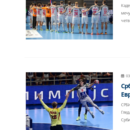
Каде
мечу
четв
03
Ср
Ев
СРБИ
Глед
Србиј