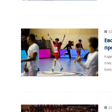
02
Ев
пр
Каде
плас
Беог
02