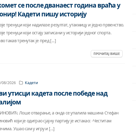
комет се после дванаест година враћа у
онир! Кадети пишу историју
оје тренуци који надилазе резултат, утакмицу и једно првенство.
оје тренуци који остају записани у историји једног спорта.
о такав тренутак је пред [...]
ПРОЧИТАЈ ВИШЕ
/08/2026
Кадети
ви утисци кадета после победе над
алијом
ИНОВИЋ: Лоше отварање, а онда се упалила машина Стефан
иновић који је одиграо сјајну партију је истакао: -Честитам
ачима. Ушао сам у игру и [...]