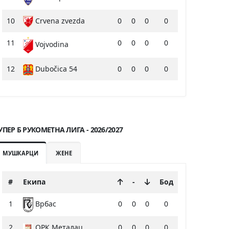
10
Crvena zvezda
0
0
0
0
11
0
0
0
0
Vojvodina
12
Dubočica 54
0
0
0
0
УПЕР Б РУКОМЕТНА ЛИГА - 2026/2027
МУШКАРЦИ
ЖЕНЕ
#
Екипа
-
Бод
1
0
0
0
0
Врбас
2
ОРК Металац
0
0
0
0