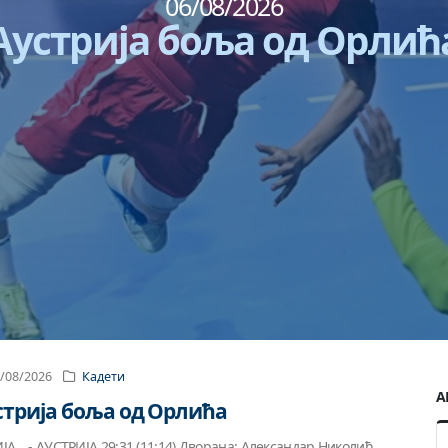
0
4
/
0
8
су имали среће против
/08/2026
Кадети
А
стрија боља од Орлића
ЈА - АУСТРИЈА 29:31 (11:14) Дворана: Александар Николић.