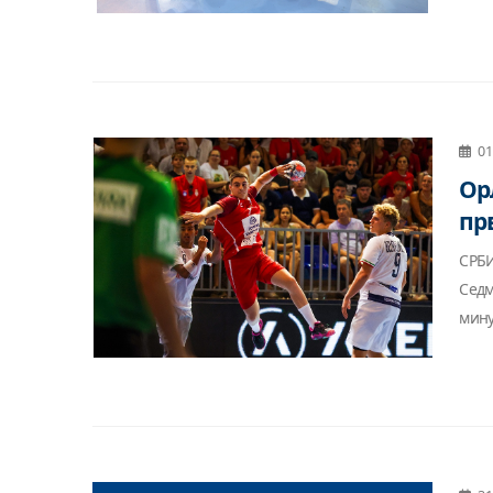
01
Ор
пр
СРБИ
Седм
мину