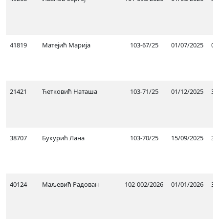
41819
Матејић Марија
103-67/25
01/07/2025
01
21421
Ћетковић Наташа
103-71/25
01/12/2025
31
38707
Букурић Лана
103-70/25
15/09/2025
31
40124
Маљевић Радован
102-002/2026
01/01/2026
30