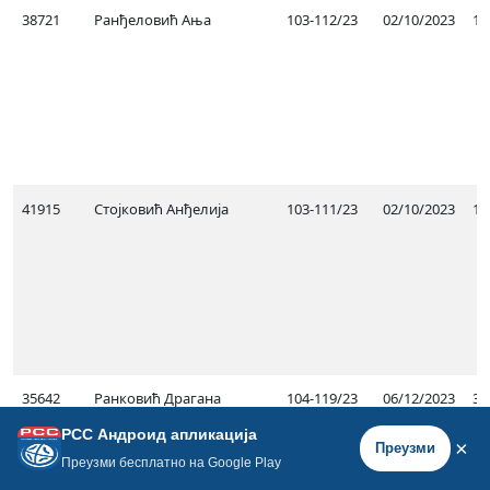
38721
Ранђеловић Ања
103-112/23
02/10/2023
17
41915
Стојковић Анђелија
103-111/23
02/10/2023
15
35642
Ранковић Драгана
104-119/23
06/12/2023
31
РСС Андроид апликација
×
Преузми
Преузми бесплатно на Google Play