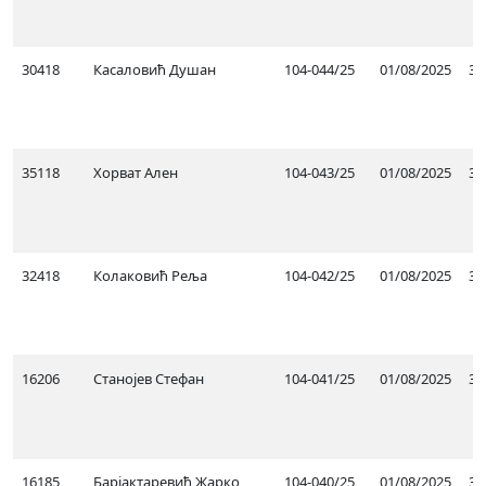
30418
Касаловић Душан
104-044/25
01/08/2025
31
35118
Хорват Ален
104-043/25
01/08/2025
31
32418
Колаковић Реља
104-042/25
01/08/2025
31
16206
Станојев Стефан
104-041/25
01/08/2025
31
16185
Барјактаревић Жарко
104-040/25
01/08/2025
31