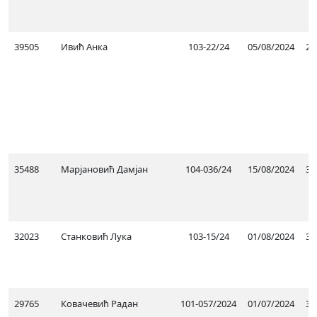
39505
Ивић Анка
103-22/24
05/08/2024
21
35488
Марјановић Дамјан
104-036/24
15/08/2024
30
32023
Станковић Лука
103-15/24
01/08/2024
31
29765
Ковачевић Радан
101-057/2024
01/07/2024
30