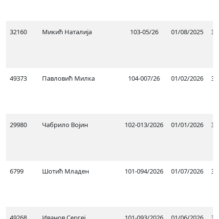
32160
Микић Наталија
103-05/26
01/08/2025
31
49373
Павловић Милка
104-007/26
01/02/2026
31
29980
Чабрило Војин
102-013/2026
01/01/2026
31
6799
Шотић Младен
101-094/2026
01/07/2026
30
49268
Иванов Сергеј
101-093/2026
01/06/2026
31