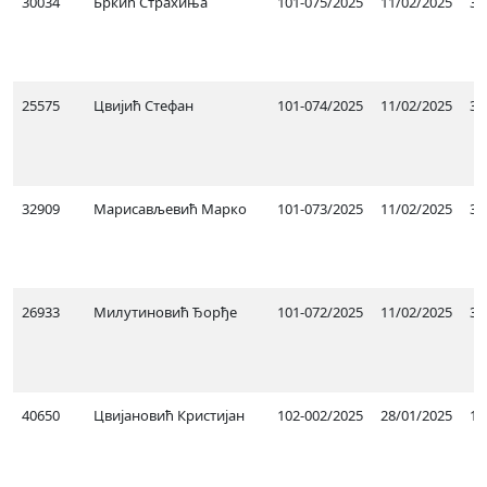
30034
Бркић Страхиња
101-075/2025
11/02/2025
30
25575
Цвијић Стефан
101-074/2025
11/02/2025
30
32909
Марисављевић Марко
101-073/2025
11/02/2025
30
26933
Милутиновић Ђорђе
101-072/2025
11/02/2025
30
40650
Цвијaновић Кристијан
102-002/2025
28/01/2025
15