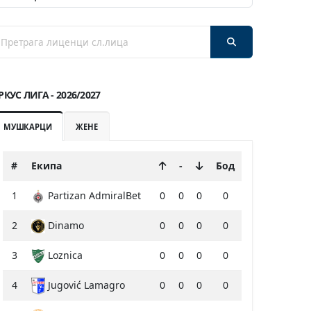
РКУС ЛИГА - 2026/2027
МУШКАРЦИ
ЖЕНЕ
#
Екипа
-
Бод
1
Partizan AdmiralBet
0
0
0
0
2
Dinamo
0
0
0
0
3
Loznica
0
0
0
0
4
Jugović Lamagro
0
0
0
0