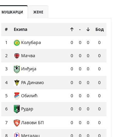
МУШКАРЦИ
ЖЕНЕ
#
Екипа
-
Бод
1
Колубара
0
0
0
0
2
Мачва
0
0
0
0
3
Инђија
0
0
0
0
4
РА Динамо
0
0
0
0
5
Обилић
0
0
0
0
6
Рудар
0
0
0
0
7
Лавови БП
0
0
0
0
8
0
0
0
0
Металац