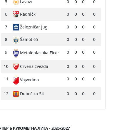
5
Lavovi
0
0
0
0
6
Radnički
0
0
0
0
7
Železničar jug
0
0
0
0
8
Šamot 65
0
0
0
0
9
0
0
0
0
Metaloplastika Elixir
10
Crvena zvezda
0
0
0
0
11
0
0
0
0
Vojvodina
12
Dubočica 54
0
0
0
0
УПЕР Б РУКОМЕТНА ЛИГА - 2026/2027