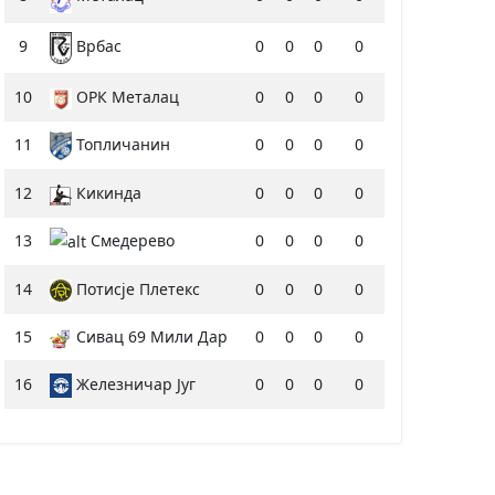
9
0
0
0
0
Врбас
10
ОРК Металац
0
0
0
0
11
Топличанин
0
0
0
0
12
Кикинда
0
0
0
0
13
Смедерево
0
0
0
0
14
Потисје Плетекс
0
0
0
0
15
Сивац 69 Мили Дар
0
0
0
0
16
Железничар Југ
0
0
0
0