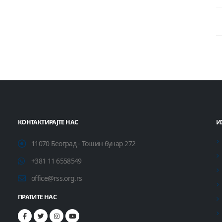
КОНТАКТИРАЈТЕ НАС
И
11070 Београд - Тошин бунар 272
+381 11 6558549
office@rss.org.rs
ПРАТИТЕ НАС