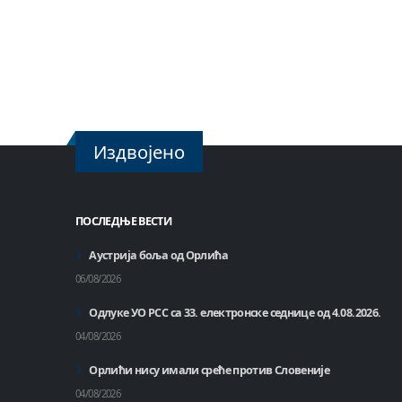
Издвојено
ПОСЛЕДЊЕ ВЕСТИ
Аустрија боља од Орлића
06/08/2026
Одлуке УО РСС са 33. електронске седнице од 4.08.2026.
04/08/2026
Орлићи нису имали среће против Словеније
04/08/2026