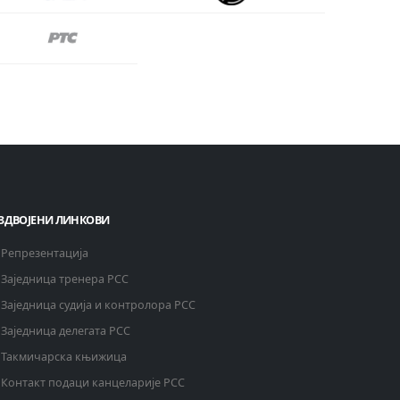
ЗДВОЈЕНИ ЛИНКОВИ
Репрезентација
Заједница тренера РСС
Заједница судија и контролора РСС
Заједница делегата РСС
Такмичарска књижица
Контакт подаци канцеларије РСС