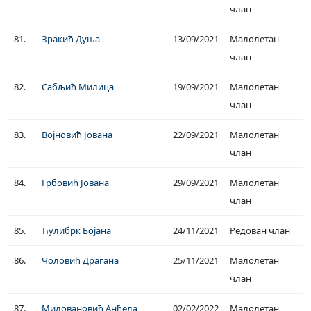
члан
81.
Зракић Дуња
13/09/2021
Малолетан
члан
82.
Сабљић Милица
19/09/2021
Малолетан
члан
83.
Војновић Јована
22/09/2021
Малолетан
члан
84.
Грбовић Јована
29/09/2021
Малолетан
члан
85.
Ћулибрк Бојана
24/11/2021
Редован члан
86.
Чоловић Драгана
25/11/2021
Малолетан
члан
87.
Миловановић Анђела
02/02/2022
Малолетан