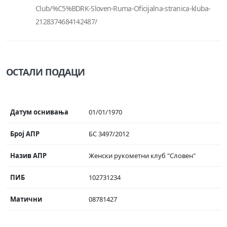
Club/%C5%BDRK-Sloven-Ruma-Oficijalna-stranica-kluba-
2128374684142487/
ОСТАЛИ ПОДАЦИ
Датум оснивања
01/01/1970
Број АПР
БС 3497/2012
Назив АПР
Женски рукометни клуб "Словен"
ПИБ
102731234
Матични
08781427