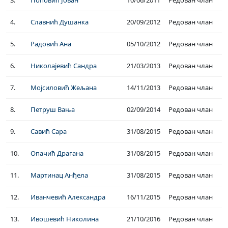
3.
Поповић Јован
10/06/2011
Редован члан
4.
Славнић Душанка
20/09/2012
Редован члан
5.
Радовић Ана
05/10/2012
Редован члан
6.
Николајевић Сандра
21/03/2013
Редован члан
7.
Мојсиловић Жељана
14/11/2013
Редован члан
8.
Петруш Вања
02/09/2014
Редован члан
9.
Савић Сара
31/08/2015
Редован члан
10.
Опачић Драгана
31/08/2015
Редован члан
11.
Мартинац Анђела
31/08/2015
Редован члан
12.
Иванчевић Александра
16/11/2015
Редован члан
13.
Ивошевић Николина
21/10/2016
Редован члан