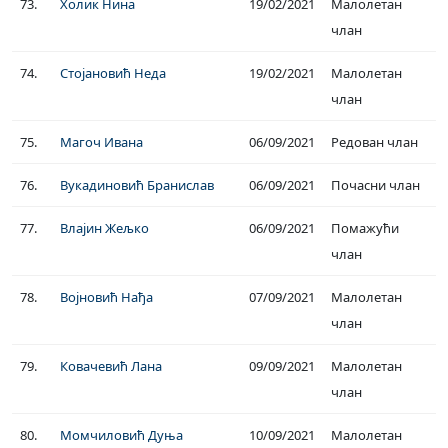
73.
Холик Нина
19/02/2021
Малолетан
члан
74.
Стојановић Неда
19/02/2021
Малолетан
члан
75.
Магоч Ивана
06/09/2021
Редован члан
76.
Вукадиновић Бранислав
06/09/2021
Почасни члан
77.
Влајин Жељко
06/09/2021
Помажући
члан
78.
Војновић Нађа
07/09/2021
Малолетан
члан
79.
Ковачевић Лана
09/09/2021
Малолетан
члан
80.
Момчиловић Дуња
10/09/2021
Малолетан