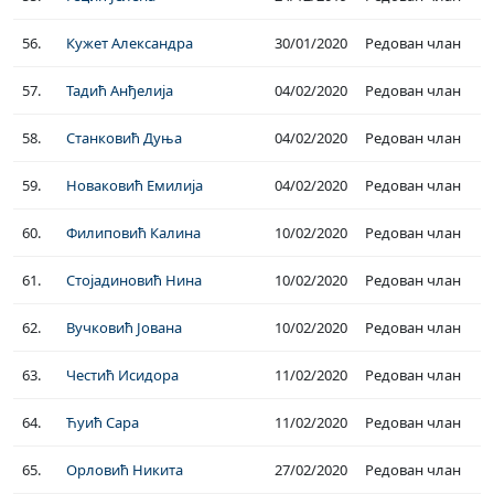
56.
Кужет Александра
30/01/2020
Редован члан
57.
Тадић Анђелија
04/02/2020
Редован члан
58.
Станковић Дуња
04/02/2020
Редован члан
59.
Новаковић Емилија
04/02/2020
Редован члан
60.
Филиповић Калина
10/02/2020
Редован члан
61.
Стојадиновић Нина
10/02/2020
Редован члан
62.
Вучковић Јована
10/02/2020
Редован члан
63.
Честић Исидора
11/02/2020
Редован члан
64.
Ћуић Сара
11/02/2020
Редован члан
65.
Орловић Никита
27/02/2020
Редован члан