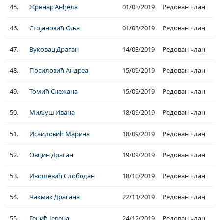
45.
Жрвнар Анђела
01/03/2019
Редован члан
46.
Стојановић Оља
01/03/2019
Редован члан
47.
Вуковац Драган
14/03/2019
Редован члан
48.
Посиловић Андреа
15/09/2019
Редован члан
49.
Томић Снежана
15/09/2019
Редован члан
50.
Миљуш Ивана
18/09/2019
Редован члан
51.
Исаиловић Марина
18/09/2019
Редован члан
52.
Овцин Драган
19/09/2019
Редован члан
53.
Ивошевић Слободан
18/10/2019
Редован члан
54.
Чакмак Драгана
22/11/2019
Редован члан
55.
Гецић Јелена
24/12/2019
Редован члан