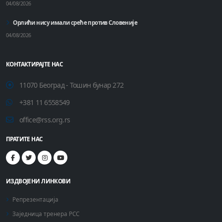
04/08/2026
Орлићи нису имали среће против Словеније
04/08/2026
КОНТАКТИРАЈТЕ НАС
11070 Београд - Тошин бунар 272
+381 11 6558549
office@rss.org.rs
ПРАТИТЕ НАС
ИЗДВОЈЕНИ ЛИНКОВИ
Репрезентација
Заједница тренера РСС