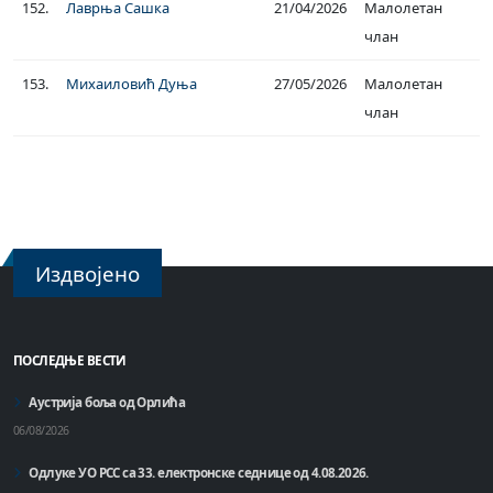
152.
Лаврња Сашка
21/04/2026
Малолетан
члан
153.
Михаиловић Дуња
27/05/2026
Малолетан
члан
Издвојено
ПОСЛЕДЊЕ ВЕСТИ
Аустрија боља од Орлића
06/08/2026
Одлуке УО РСС са 33. електронске седнице од 4.08.2026.