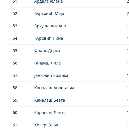
51.
Ардала Јелена
2
52.
Ђурковић Маја
2
53.
Бркушанин Ана
1
54.
Ђуровић Нина
1
55.
Франк Дорка
1
56.
Гандиш Лила
1
57.
Јанковић Ержика
1
58.
Каналаш Анастазиа
1
59.
Каналаш Беата
1
60.
Карањац Ленка
1
61.
Келер Соња
1