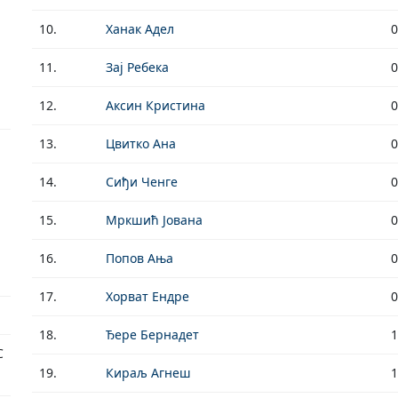
10.
Ханак Адел
0
11.
Зај Ребека
0
12.
Аксин Кристина
0
13.
Цвитко Ана
0
14.
Сиђи Ченге
0
15.
Мркшић Јована
0
16.
Попов Ања
0
17.
Хорват Ендре
0
18.
Ђере Бернадет
1
С
19.
Кираљ Агнеш
1