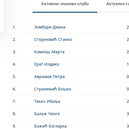
Активни чланови клуба
Актуелна 
1.
Зомбори Диана
2
2.
Стојановић Станко
2
3.
Комлош Марта
2
4.
Ерег Илдико
1
5.
Аврамов Петра
0
6.
Страхињић Бошко
0
7.
Такач Ибоља
2
8.
Балаж Ченге
3
9.
Божић Богларка
3