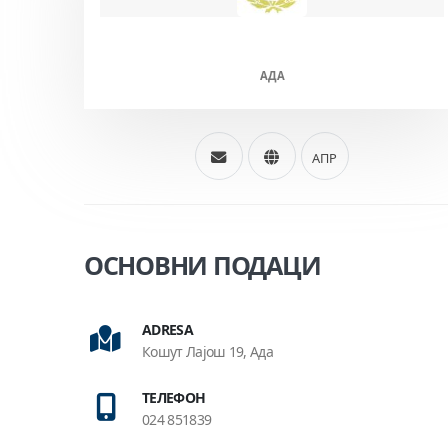
ХАЛАС ЈОЖЕФ (Ж)
АДА
АПР
ОСНОВНИ ПОДАЦИ
ADRESA
Кошут Лајош 19, Ада
ТЕЛЕФОН
024 851839