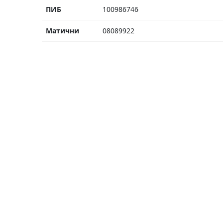
ПИБ
100986746
Матични
08089922