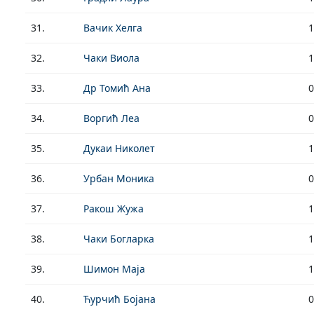
31.
Вачик Хелга
1
32.
Чаки Виола
1
33.
Др Томић Ана
0
34.
Воргић Леа
0
35.
Дукаи Николет
1
36.
Урбан Моника
0
37.
Ракош Жужа
1
38.
Чаки Богларка
1
39.
Шимон Маја
1
40.
Ћурчић Бојана
0