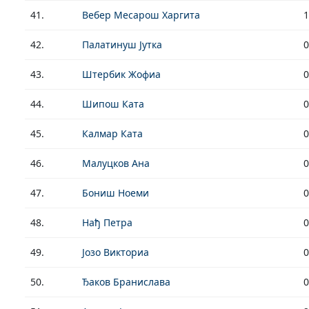
41.
Вебер Месарош Харгита
1
42.
Палатинуш Јутка
0
43.
Штербик Жофиа
0
44.
Шипош Ката
0
45.
Калмар Ката
0
46.
Малуцков Ана
0
47.
Бониш Ноеми
0
48.
Нађ Петра
0
49.
Јозо Викториа
0
50.
Ђаков Бранислава
0