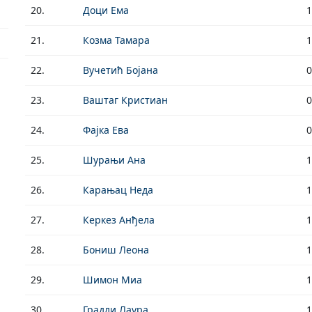
20.
Доци Ема
1
21.
Козма Тамара
1
22.
Вучетић Бојана
0
23.
Ваштаг Кристиан
0
24.
Фајка Ева
0
25.
Шурањи Ана
1
26.
Карањац Неда
1
27.
Керкез Анђела
1
28.
Бониш Леона
1
29.
Шимон Миа
1
30.
Градли Лаура
1