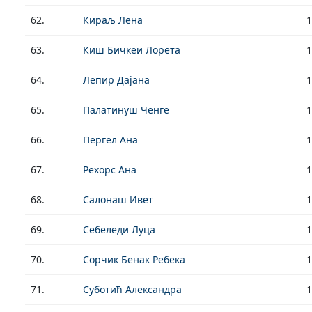
62.
Кираљ Лена
1
63.
Киш Бичкеи Лорета
1
64.
Лепир Дајана
1
65.
Палатинуш Ченге
1
66.
Пергел Ана
1
67.
Рехорс Ана
1
68.
Салонаш Ивет
1
69.
Себеледи Луца
1
70.
Сорчик Бенак Ребека
1
71.
Суботић Александра
1