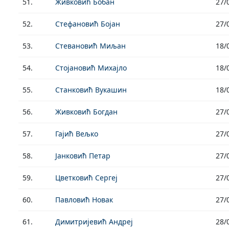
51.
Живковић Бобан
27/
52.
Стефановић Бојан
27/
53.
Стевановић Миљан
18/
54.
Стојановић Михајло
18/
55.
Станковић Вукашин
18/
56.
Живковић Богдан
27/
57.
Гајић Вељко
27/
58.
Јанковић Петар
27/
59.
Цветковић Сергеј
27/
60.
Павловић Новак
27/
61.
Димитријевић Андреј
28/