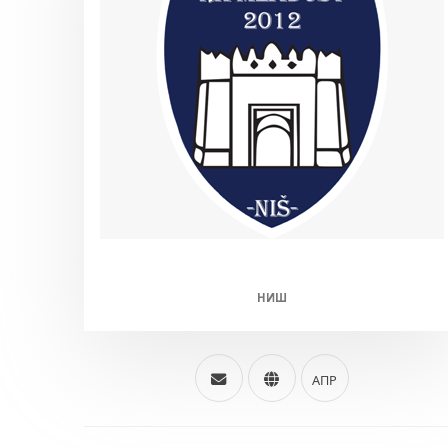
МЛАДОСТ 2012 (М/Ж)
НИШ
АПР