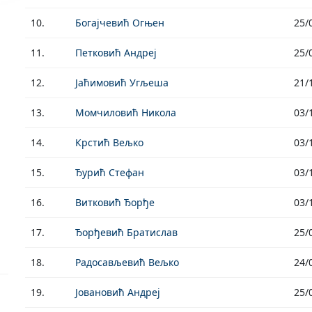
10.
Богајчевић Огњен
25/
11.
Петковић Андреј
25/
12.
Јаћимовић Угљеша
21/
13.
Момчиловић Никола
03/
14.
Крстић Вељко
03/
15.
Ђурић Стефан
03/
16.
Витковић Ђорђе
03/
17.
Ђорђевић Братислав
25/
18.
Радосављевић Вељко
24/
19.
Јовановић Андреј
25/