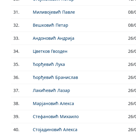
31.
Миливојевић Павле
08/
32.
Вешковић Петар
08/
33.
Андоновић Андрија
26/
34.
Цветков Гвозден
26/
35.
Ђорђевић Лука
26/
36.
Ђорђевић Бранислав
26/
37.
Лакићевић Лазар
26/
38.
Марјановић Алекса
26/
39.
Стефановић Михаило
26/
40.
Стојадиновић Алекса
26/