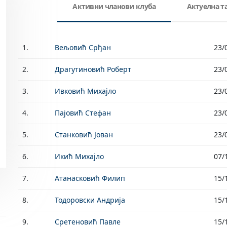
Активни чланови клуба
Актуелна 
1.
Вељовић Срђан
23/
2.
Драгутиновић Роберт
23/
3.
Ивковић Михајло
23/
4.
Пајовић Стефан
23/
5.
Станковић Јован
23/
6.
Икић Михајло
07/
7.
Атанасковић Филип
15/
8.
Тодоровски Андрија
15/
9.
Сретеновић Павле
15/