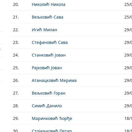
20.
Николић Никола
25/
21.
Вељковић Сава
25/
22.
Игић Милан
29/
23.
Стефановић Сава
29/
"
24.
Станковић Јован
29/
25.
Рајковић Јован
29/
26.
Атанацковић Мерима
29/
27.
Вељковић Горан
29/
28.
Симић Данило
29/
29.
Маринковић Ђорђе
18/
30.
Стојиљковић Петар
18/