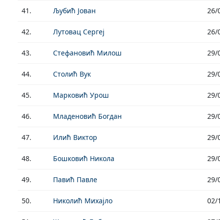
41.
Љубић Јован
26/
42.
Лутовац Сергеј
26/
43.
Стефановић Милош
29/
44.
Столић Вук
29/
45.
Марковић Урош
29/
46.
Младеновић Богдан
29/
47.
Илић Виктор
29/
48.
Бошковић Никола
29/
49.
Павић Павле
29/
50.
Николић Михајло
02/