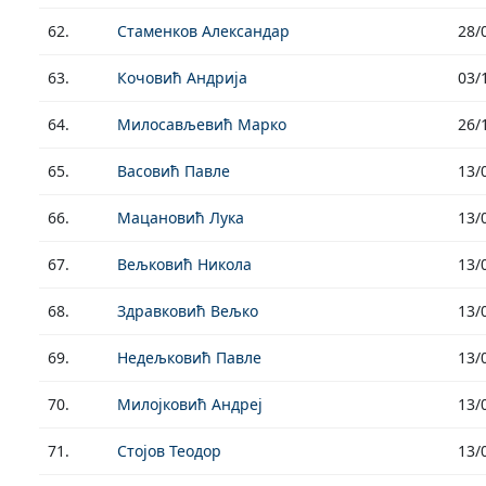
62.
Стаменков Александар
28/
63.
Кочовић Андрија
03/
64.
Милосављевић Марко
26/
65.
Васовић Павле
13/
66.
Мацановић Лука
13/
67.
Вељковић Никола
13/
68.
Здравковић Вељко
13/
69.
Недељковић Павле
13/
70.
Милојковић Андреј
13/
71.
Стојов Теодор
13/