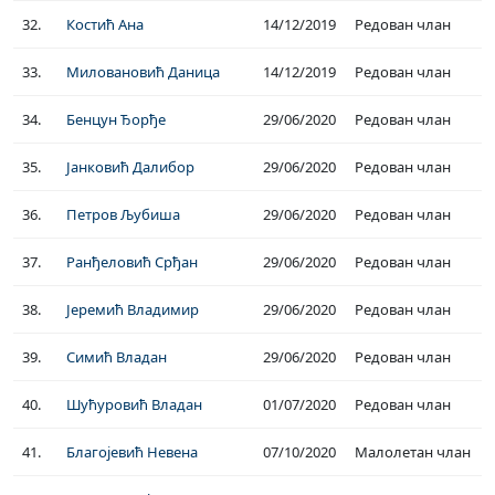
32.
Костић Ана
14/12/2019
Редован члан
33.
Миловановић Даница
14/12/2019
Редован члан
34.
Бенцун Ђорђе
29/06/2020
Редован члан
35.
Јанковић Далибор
29/06/2020
Редован члан
36.
Петров Љубиша
29/06/2020
Редован члан
37.
Ранђеловић Срђан
29/06/2020
Редован члан
38.
Јеремић Владимир
29/06/2020
Редован члан
39.
Симић Владан
29/06/2020
Редован члан
40.
Шућуровић Владан
01/07/2020
Редован члан
41.
Благојевић Невена
07/10/2020
Малолетан члан