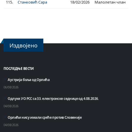
115.
Станковић Сара
18/02/2026
Малолетан члан
Издвојено
ПОСЛЕДЊЕ ВЕСТИ
Аустрија боља од Орлића
06/08/2026
Одлуке УО РСС са 33. електронске седнице од 4.08.2026.
04/08/2026
Орлићи нису имали среће против Словеније
04/08/2026