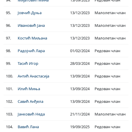
94.
Мијатовић Мина
13/09/2023
Редован члан
95.
Јовчић Дуња
13/12/2023
Малолетан члан
96.
Ивановић Јана
13/12/2023
Малолетан члан
97.
Костић Миљана
13/12/2023
Малолетан члан
98.
Радојчић Лара
01/02/2024
Редован члан
99.
Тасић Игор
28/03/2024
Редован члан
100.
Антић Анастасија
13/09/2024
Редован члан
101.
Илић Миња
13/09/2024
Редован члан
102.
Савић Анђела
13/09/2024
Редован члан
103.
Јанковић Неда
21/11/2024
Малолетан члан
104.
Вавић Лана
19/09/2025
Редован члан