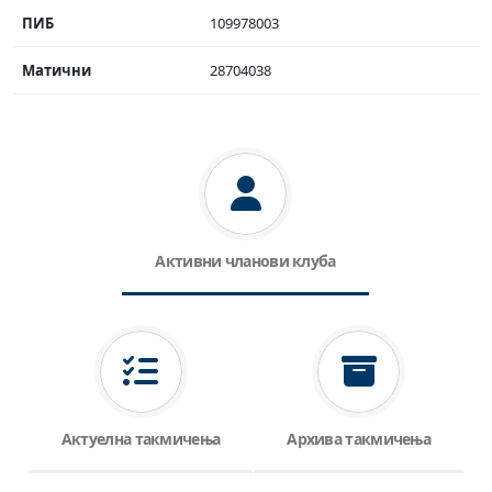
ПИБ
109978003
Матични
28704038
Активни чланови клуба
Актуелна такмичења
Архива такмичења