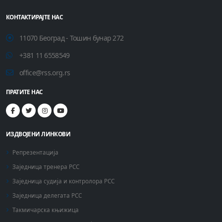
КОНТАКТИРАЈТЕ НАС
11070 Београд - Тошин бунар 272
+381 11 6558549
office@rss.org.rs
ПРАТИТЕ НАС
ИЗДВОЈЕНИ ЛИНКОВИ
Репрезентација
Заједница тренера РСС
Заједница судија и контролора РСС
Заједница делегата РСС
Такмичарска књижица