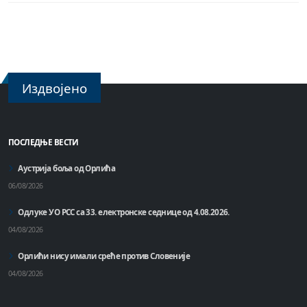
Издвојено
ПОСЛЕДЊЕ ВЕСТИ
Аустрија боља од Орлића
06/08/2026
Одлуке УО РСС са 33. електронске седнице од 4.08.2026.
04/08/2026
Орлићи нису имали среће против Словеније
04/08/2026