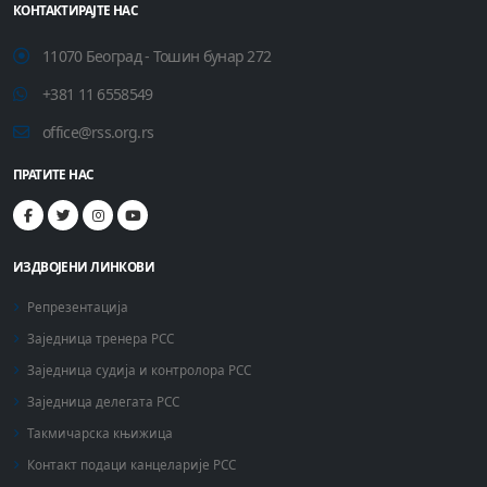
КОНТАКТИРАЈТЕ НАС
11070 Београд - Тошин бунар 272
+381 11 6558549
office@rss.org.rs
ПРАТИТЕ НАС
ИЗДВОЈЕНИ ЛИНКОВИ
Репрезентација
Заједница тренера РСС
Заједница судија и контролора РСС
Заједница делегата РСС
Такмичарска књижица
Контакт подаци канцеларије РСС