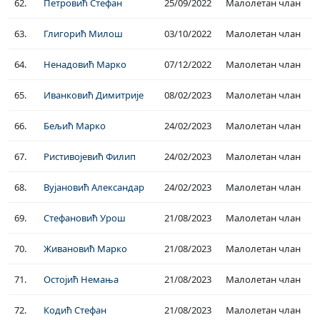
62.
Петровић Стефан
25/09/2022
Малолетан члан
63.
Глигорић Милош
03/10/2022
Малолетан члан
64.
Ненадовић Марко
07/12/2022
Малолетан члан
65.
Иванковић Димитрије
08/02/2023
Малолетан члан
66.
Бељић Марко
24/02/2023
Малолетан члан
67.
Ристивојевић Филип
24/02/2023
Малолетан члан
68.
Вујановић Александар
24/02/2023
Малолетан члан
69.
Стефановић Урош
21/08/2023
Малолетан члан
70.
Живановић Марко
21/08/2023
Малолетан члан
71.
Остојић Немања
21/08/2023
Малолетан члан
72.
Кодић Стефан
21/08/2023
Малолетан члан