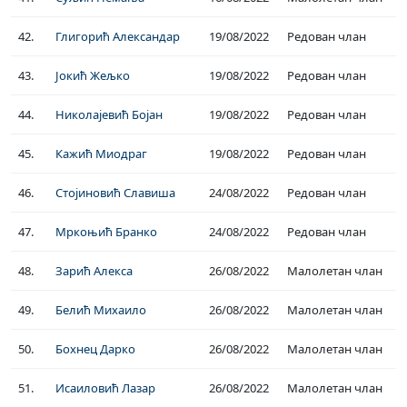
42.
Глигорић Александар
19/08/2022
Редован члан
43.
Јокић Жељко
19/08/2022
Редован члан
44.
Николајевић Бојан
19/08/2022
Редован члан
45.
Кажић Миодраг
19/08/2022
Редован члан
46.
Стојиновић Славиша
24/08/2022
Редован члан
47.
Мркоњић Бранко
24/08/2022
Редован члан
48.
Зарић Алекса
26/08/2022
Малолетан члан
49.
Белић Михаило
26/08/2022
Малолетан члан
50.
Бохнец Дарко
26/08/2022
Малолетан члан
51.
Исаиловић Лазар
26/08/2022
Малолетан члан