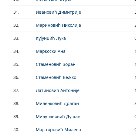
31.
Ивановић Димитрије
32.
Мариновић Николија
33.
Кујунџић Лука
34.
Маркоски Ана
35.
Стаменовић Зоран
36.
Стаменовић Вељко
37.
Латиновић Антоније
38.
Миленковић Драган
39.
Милутиновић Душан
40.
Мајсторовић Милена