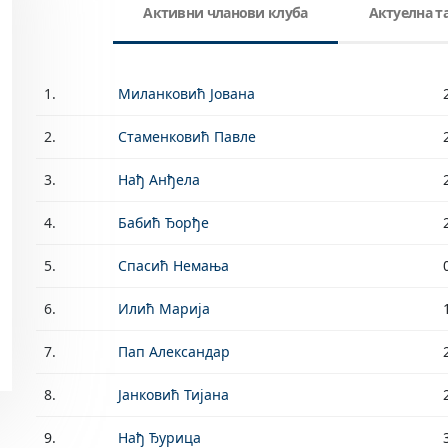
Активни чланови клуба
Актуелна 
1.
Миланковић Јована
2.
Стаменковић Павле
3.
Нађ Анђела
4.
Бабић Ђорђе
5.
Спасић Немања
6.
Илић Марија
7.
Пап Александар
8.
Јанковић Тијана
9.
Нађ Ђурица