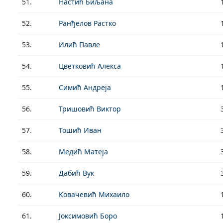
51.
Настић Биљана
52.
Ранђелов Растко
53.
Илић Павле
54.
Цветковић Алекса
55.
Симић Андреја
56.
Тришовић Виктор
57.
Тошић Иван
58.
Медић Матеја
59.
Дабић Вук
60.
Ковачевић Михаило
61.
Јоксимовић Боро