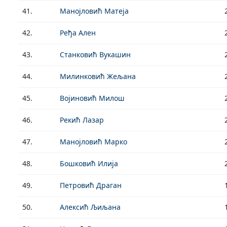
41.
Манојловић Матеја
42.
Ређа Ален
43.
Станковић Вукашин
44.
Милинковић Жељана
45.
Војиновић Милош
46.
Рекић Лазар
47.
Манојловић Марко
48.
Бошковић Илија
49.
Петровић Драган
50.
Алексић Љиљана