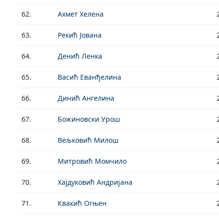
62.
Ахмет Хелена
63.
Рекић Јована
64.
Денић Ленка
65.
Васић Еванђелина
66.
Динић Ангелина
67.
Божиновски Урош
68.
Вељковић Милош
69.
Митровић Момчило
70.
Хајдуковић Андријана
71.
Квакић Огњен