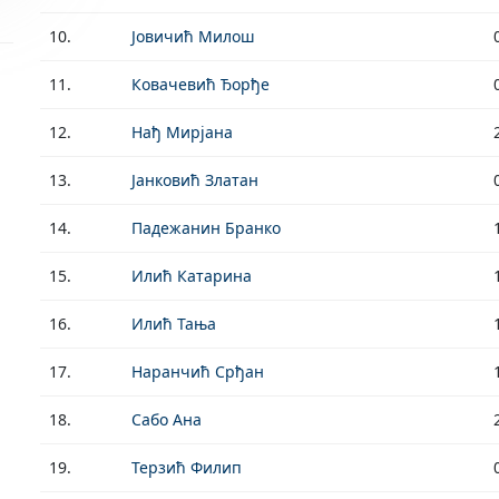
10.
Јовичић Милош
11.
Ковачевић Ђорђе
12.
Нађ Мирјана
13.
Јанковић Златан
14.
Падежанин Бранко
15.
Илић Катарина
16.
Илић Тања
17.
Наранчић Срђан
18.
Сабо Ана
19.
Терзић Филип