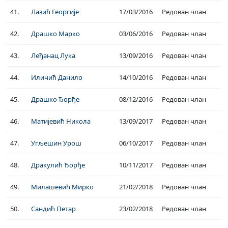
41.
Лазић Георгије
17/03/2016
Редован члан
42.
Драшко Марко
03/06/2016
Редован члан
43.
Леђанац Лука
13/09/2016
Редован члан
44.
Иличић Данило
14/10/2016
Редован члан
45.
Драшко Ђорђе
08/12/2016
Редован члан
46.
Матијевић Никола
13/09/2017
Редован члан
47.
Угљешин Урош
06/10/2017
Редован члан
48.
Дракулић Ђорђе
10/11/2017
Редован члан
49.
Милашевић Мирко
21/02/2018
Редован члан
50.
Сандић Петар
23/02/2018
Редован члан