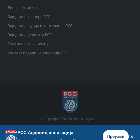
Репрезентација
Заједница тренера РСС
Заједница судија и контролора РСС
Заједница делегата РСС
Такмичарска књижица
Контакт подаци канцеларије РСС
© Copyright
2026 .
Сва права задржана.
РСС Андроид апликација
Почетна
Историја
Фото галерија
Видео галерија
×
Преузми