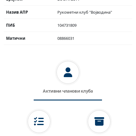
Назив АПР
Рукометни клуб "Војводина"
ПИБ
104731809
Матични
08866031
Активни чланови клуба