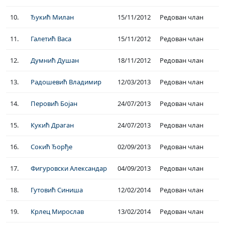
10.
Ђукић Милан
15/11/2012
Редован члан
11.
Галетић Васа
15/11/2012
Редован члан
12.
Думнић Душан
18/11/2012
Редован члан
13.
Радошевић Владимир
12/03/2013
Редован члан
14.
Перовић Бојан
24/07/2013
Редован члан
15.
Кукић Драган
24/07/2013
Редован члан
16.
Сокић Ђорђе
02/09/2013
Редован члан
17.
Фигуровски Александар
04/09/2013
Редован члан
18.
Гутовић Синиша
12/02/2014
Редован члан
19.
Крлец Мирослав
13/02/2014
Редован члан