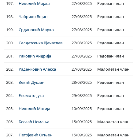
197.
Николић Мојаш
27/08/2025
Редован члан
198.
Чабрило Војин
27/08/2025
Редован члан
199.
Срдановић Марко
27/08/2025
Редован члан
200.
Салдатсенка Вјачаслав
27/08/2025
Редован члан
201.
Раковић Андрија
27/08/2025
Редован члан
202.
Раденковић Алекса
27/08/2025
Малолетан члан
203.
Зекић Душан
28/08/2025
Редован члан
204.
Еномото Југа
29/08/2025
Редован члан
205.
Николић Матија
10/09/2025
Редован члан
206.
Беслаћ Немања
15/09/2025
Малолетан члан
207.
Петојевић Огњен
15/09/2025
Малолетан члан