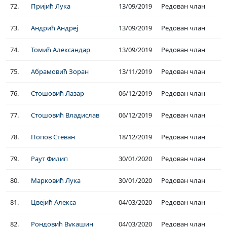
72.
Пријић Лука
13/09/2019
Редован члан
73.
Андрић Андреј
13/09/2019
Редован члан
74.
Томић Александар
13/09/2019
Редован члан
75.
Абрамовић Зоран
13/11/2019
Редован члан
76.
Стошовић Лазар
06/12/2019
Редован члан
77.
Стошовић Владислав
06/12/2019
Редован члан
78.
Попов Стеван
18/12/2019
Редован члан
79.
Раут Филип
30/01/2020
Редован члан
80.
Марковић Лука
30/01/2020
Редован члан
81.
Цвејић Алекса
04/03/2020
Редован члан
82.
Рондовић Вукашин
04/03/2020
Редован члан