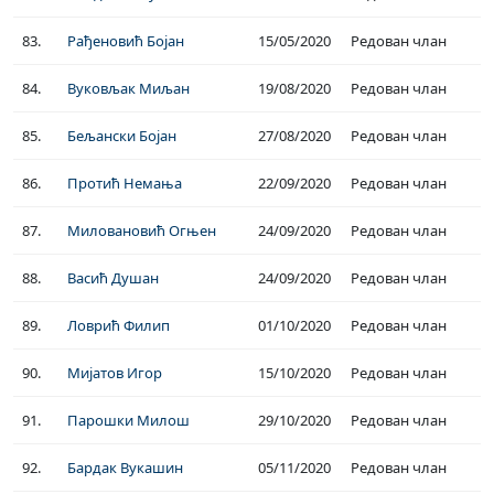
83.
Рађеновић Бојан
15/05/2020
Редован члан
84.
Вуковљак Миљан
19/08/2020
Редован члан
85.
Бељански Бојан
27/08/2020
Редован члан
86.
Протић Немања
22/09/2020
Редован члан
87.
Миловановић Огњен
24/09/2020
Редован члан
88.
Васић Душан
24/09/2020
Редован члан
89.
Ловрић Филип
01/10/2020
Редован члан
90.
Мијатов Игор
15/10/2020
Редован члан
91.
Парошки Милош
29/10/2020
Редован члан
92.
Бардак Вукашин
05/11/2020
Редован члан