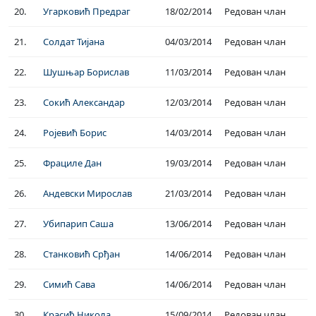
20.
Угарковић Предраг
18/02/2014
Редован члан
21.
Солдат Тијана
04/03/2014
Редован члан
22.
Шушњар Борислав
11/03/2014
Редован члан
23.
Сокић Александар
12/03/2014
Редован члан
24.
Ројевић Борис
14/03/2014
Редован члан
25.
Фрациле Дан
19/03/2014
Редован члан
26.
Андевски Мирослав
21/03/2014
Редован члан
27.
Убипарип Саша
13/06/2014
Редован члан
28.
Станковић Срђан
14/06/2014
Редован члан
29.
Симић Сава
14/06/2014
Редован члан
30.
Красић Никола
15/09/2014
Редован члан