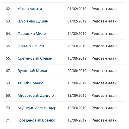
62.
Жагар Алекса
01/02/2019
Редован члан
63.
Шурјанац Душан
01/02/2019
Редован члан
64.
Парошки Миле
14/02/2019
Редован члан
65.
Прњић Огњен
29/03/2019
Редован члан
66.
Сретеновић Стеван
15/08/2019
Редован члан
67.
Вучковић Милан
20/08/2019
Редован члан
68.
Тешић Бранко
13/09/2019
Редован члан
69.
Миљатовић Данило
13/09/2019
Редован члан
70.
Андрејин Александар
13/09/2019
Редован члан
71.
Грозденовић Бранко
13/09/2019
Редован члан