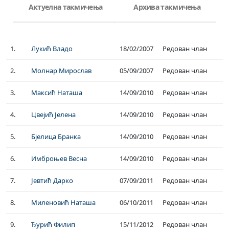
Актуелна такмичења
Архива такмичења
1.
Лукић Владо
18/02/2007
Редован члан
2.
Молнар Мирослав
05/09/2007
Редован члан
3.
Максић Наташа
14/09/2010
Редован члан
4.
Цвејић Јелена
14/09/2010
Редован члан
5.
Бјелица Бранка
14/09/2010
Редован члан
6.
Имброњев Весна
14/09/2010
Редован члан
7.
Јевтић Дарко
07/09/2011
Редован члан
8.
Миленовић Наташа
06/10/2011
Редован члан
9.
Ђурић Филип
15/11/2012
Редован члан