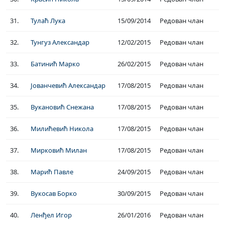
31.
Тулаћ Лука
15/09/2014
Редован члан
32.
Тунгуз Александар
12/02/2015
Редован члан
33.
Батинић Марко
26/02/2015
Редован члан
34.
Јованчевић Александар
17/08/2015
Редован члан
35.
Вукановић Снежана
17/08/2015
Редован члан
36.
Милићевић Никола
17/08/2015
Редован члан
37.
Мирковић Милан
17/08/2015
Редован члан
38.
Марић Павле
24/09/2015
Редован члан
39.
Вукосав Борко
30/09/2015
Редован члан
40.
Ленђел Игор
26/01/2016
Редован члан