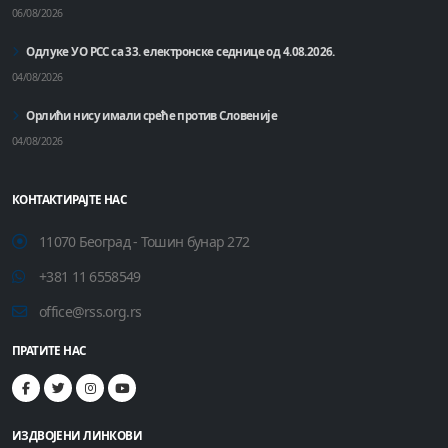
06/08/2026
Одлуке УО РСС са 33. електронске седнице од 4.08.2026.
04/08/2026
Орлићи нису имали среће против Словеније
04/08/2026
КОНТАКТИРАЈТЕ НАС
11070 Београд - Тошин бунар 272
+381 11 6558549
office@rss.org.rs
ПРАТИТЕ НАС
ИЗДВОЈЕНИ ЛИНКОВИ