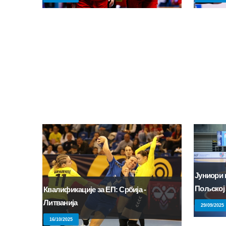
Јуниори 
Пољској
Квалификације за ЕП: Србија -
Литванија
29/09/2025
16/10/2025