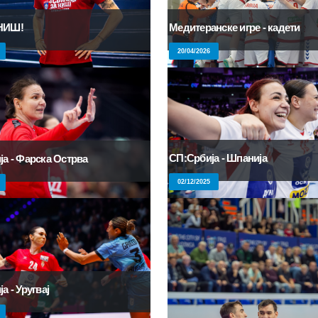
НИШ!
Медитеранске игре - кадети
20/04/2026
СП:Србија - Шпанија
ја - Фарска Острва
02/12/2025
а - Уругвај