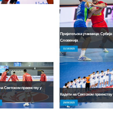
Пријатељска утакмица: Србија 
Словенија
31/10/2025
на Светском првенству у
Кадети на Светском првенству 
29/09/2025