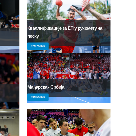
Кваллификације за ЕП у рукомету на
песку
12/07/2026
Мађарска - Србија
19/05/2026