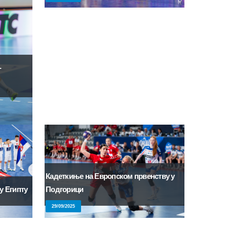
-
Кадеткиње на Европском првенству у
Подгорици
у Египту
29/09/2025