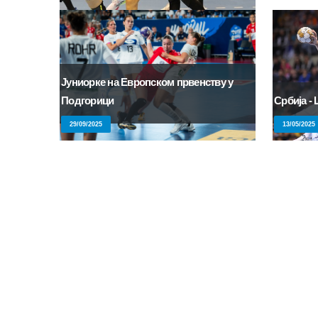
Јуниорке на Европском првенству у
Подгорици
Србија -
29/09/2025
13/05/2025