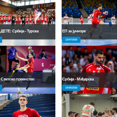
ДЕТЕ: Србија - Турска
ЕП за јуниоре
12/07/2026
 Светско првенство
Србија - Мађарска
19/05/2026