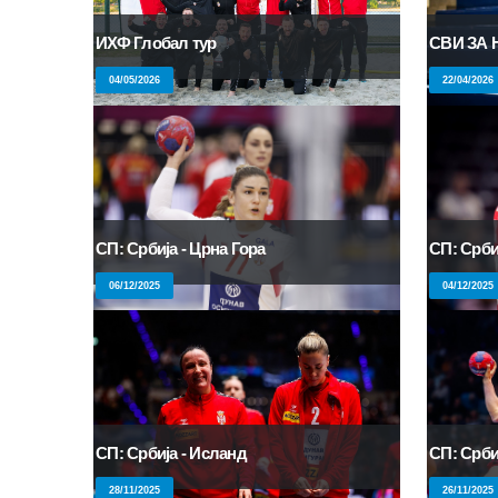
СВИ ЗА 
ИХФ Глобал тур
22/04/2026
04/05/2026
СП: Србија - Црна Гора
СП: Срби
06/12/2025
04/12/2025
СП: Србиј
СП: Србија - Исланд
26/11/2025
28/11/2025