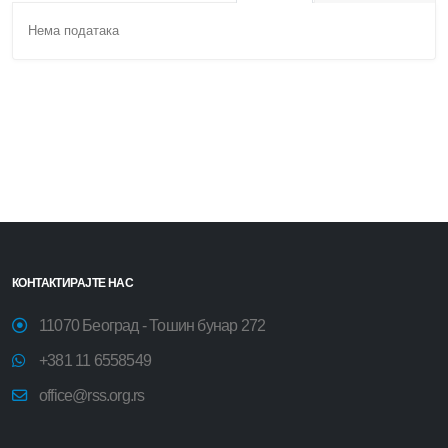
Нема података
КОНТАКТИРАЈТЕ НАС
11070 Београд - Тошин бунар 272
+381 11 6558549
office@rss.org.rs