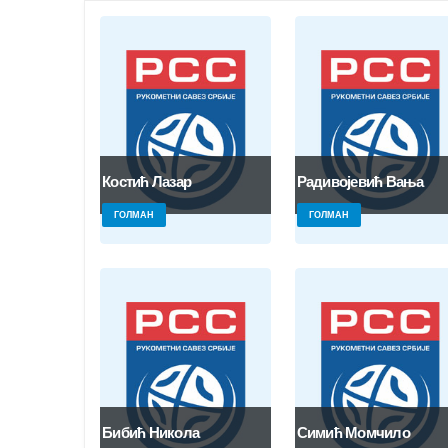
Костић Лазар
Радивојевић Вања
ГОЛМАН
ГОЛМАН
Бибић Никола
Симић Момчило