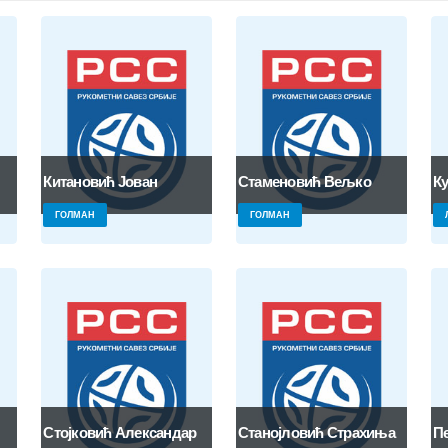
Китановић Јован
Стаменовић Вељко
К
ГОЛМАН
ГОЛМАН
Стојковић Александар
Станојловић Страхиња
П