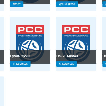
ПИВОТ
ДЕСНО КРИЛО
Гугољ Урош
Панић Милан
П
СРЕДЊИ БЕК
СРЕДЊИ БЕК