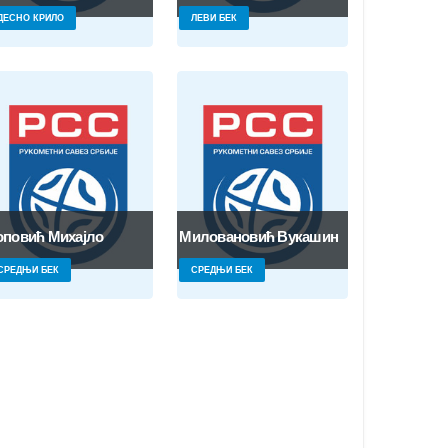
ДЕСНО КРИЛО
ЛЕВИ БЕК
оповић Михајло
Миловановић Вукашин
СРЕДЊИ БЕК
СРЕДЊИ БЕК