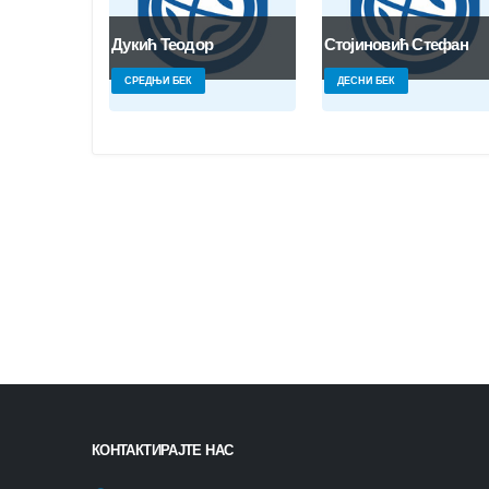
Дукић Теодор
Стојиновић Стефан
СРЕДЊИ БЕК
ДЕСНИ БЕК
КОНТАКТИРАЈТЕ НАС