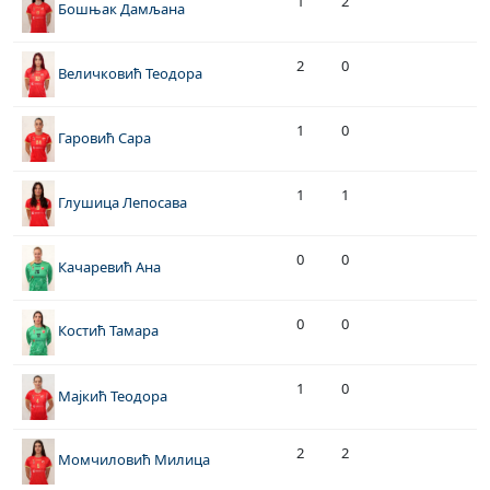
1
2
Бошњак Дамљана
2
0
Величковић Теодора
1
0
Гаровић Сара
1
1
Глушица Лепосава
0
0
Качаревић Ана
0
0
Костић Тамара
1
0
Мајкић Теодора
2
2
Момчиловић Милица