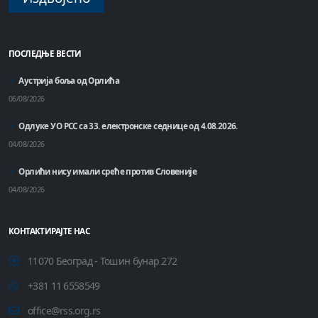
ПОСЛЕДЊЕ ВЕСТИ
Аустрија боља од Орлића
06/08/2026
Одлуке УО РСС са 33. електронске седнице од 4.08.2026.
04/08/2026
Орлићи нису имали среће против Словеније
04/08/2026
КОНТАКТИРАЈТЕ НАС
11070 Београд - Тошин бунар 272
+381 11 6558549
office@rss.org.rs