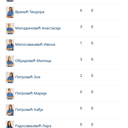
0
0
Вранић Теодора
3
0
Миладиновић Анастасија
1
0
Милосављевић Ивона
3
0
Обрадовић Милица
2
0
Петровић Зое
0
0
Петровић Марија
0
0
Петровић Нађа
0
0
Радосављевић Лара