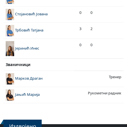
0
0
Стојановић Јована
3
2
Трбовић Татјана
0
0
Јеринић Инес
Званичници
Тренер
Марков Драган
Рукометни радник
Јањић Марија
Издвојено