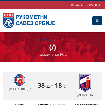
Ћирилица
Латиница
ПОЧЕТНА
(/)
(/)
Такмичење РСС
38
-
18
(22)
(9)
ЦРВЕНА ЗВЕЗДА
ЈАГОДИНА