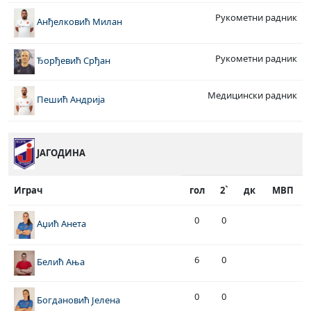
Рукометни радник
Анђелковић Милан
Рукометни радник
Ђорђевић Срђан
Медицински радник
Пешић Андрија
ЈАГОДИНА
Играч
гол
2`
дк
МВП
0
0
Аџић Анета
6
0
Белић Ања
0
0
Богдановић Јелена