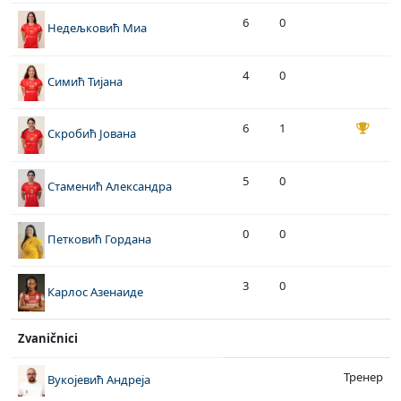
6
0
Недељковић Миа
4
0
Симић Тијана
6
1
Скробић Јована
5
0
Стаменић Александра
0
0
Петковић Гордана
3
0
Карлос Азенаиде
Zvaničnici
Тренер
Вукојевић Андреја