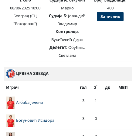
1.kolo
Судија А:
Секулић
Број гледалаца:
08/09/2025 18:00
Марко
400
Београд (СЦ
Судија Б:
Јовандић
Записник
"Вождовац")
Владимир
Контролор:
Вукићевић Дејан
Делегат:
Обућина
Светлана
ЦРВЕНА ЗВЕЗДА
Играч
гол
2`
дк
МВП
3
1
Агбаба Јелена
3
0
Богуновић Исидора