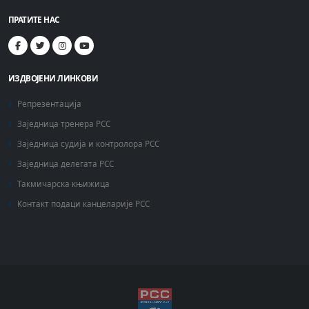
ПРАТИТЕ НАС
ИЗДВОЈЕНИ ЛИНКОВИ
Репрезентација
Заједница тренера РСС
Заједница судија и контролора РСС
Заједница делегата РСС
Такмичарска књижица
Контакт подаци канцеларије РСС