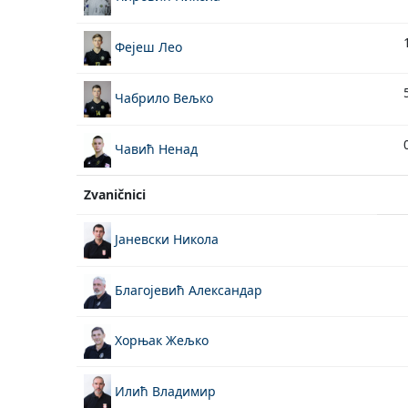
Фејеш Лео
Чабрило Вељко
Чавић Ненад
Zvaničnici
Јаневски Никола
Благојевић Александар
Хорњак Жељко
Илић Владимир