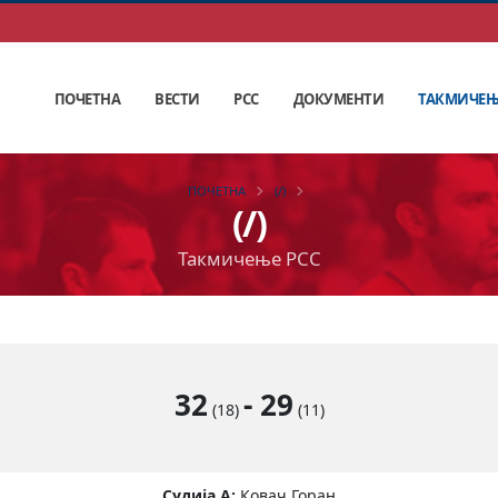
ПОЧЕТНА
ВЕСТИ
РСС
ДОКУМЕНТИ
ТАКМИЧЕ
ПОЧЕТНА
(/)
(/)
Такмичење РСС
32
-
29
(18)
(11)
Судија А:
Ковач Горан