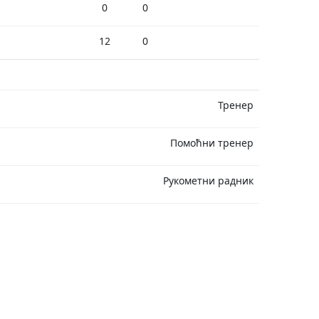
0
0
12
0
Тренер
Помоћни тренер
Рукометни радник