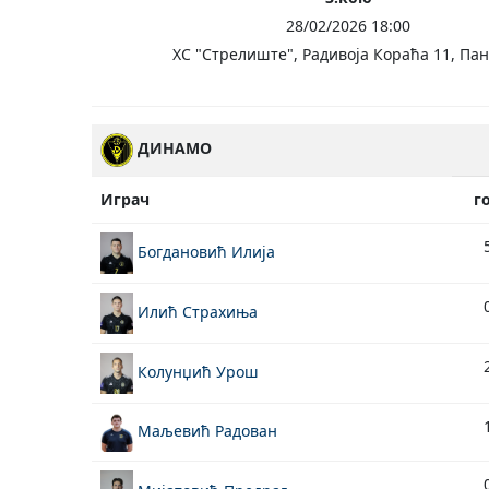
28/02/2026 18:00
ХС "Стрелиште", Радивоја Кораћа 11, Па
ДИНАМО
Играч
г
Богдановић Илија
Илић Страхиња
Колунџић Урош
Маљевић Радован