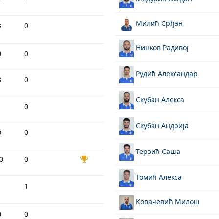
Милић Срђан
3
0
Нинков Радивој
0
0
Рудић Александар
3
0
Скубан Алекса
1
0
Скубан Андрија
0
0
Терзић Саша
0
0
Томић Алекса
1
1
Ковачевић Милош
0
0