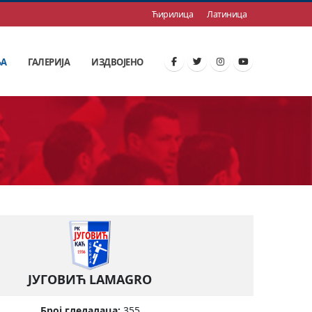
Ћирилица
Латиница
ЊА
ГАЛЕРИЈА
ИЗДВОЈЕНО
ЈУГОВИЋ LAMAGRO
Број гледалаца:
355