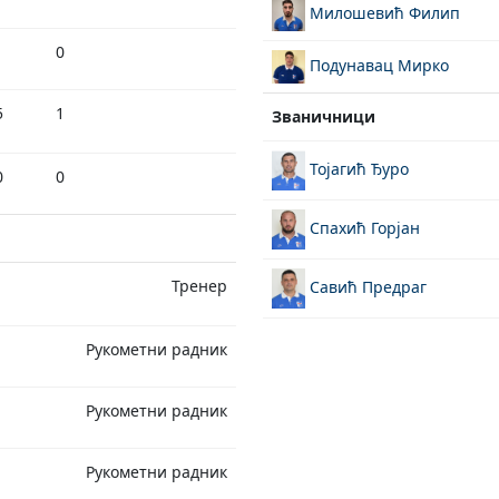
Милошевић Филип
1
0
Подунавац Мирко
5
1
Званичници
Тојагић Ђуро
0
0
Спахић Горјан
Тренер
Савић Предраг
Рукометни радник
Рукометни радник
Рукометни радник