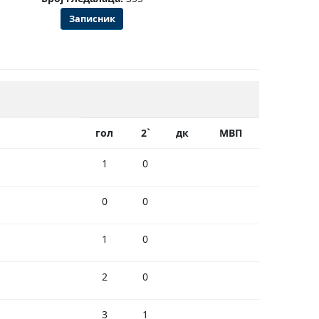
Записник
гол
2`
дк
МВП
1
0
0
0
1
0
2
0
3
1