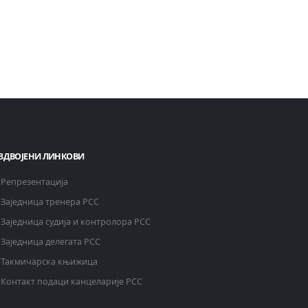
ЗДВОЈЕНИ ЛИНКОВИ
Репрезентација
Заједница тренера РСС
Заједница судија и контролора РСС
Заједница делегата РСС
Такмичарска књижица
Контакт подаци канцеларије РСС