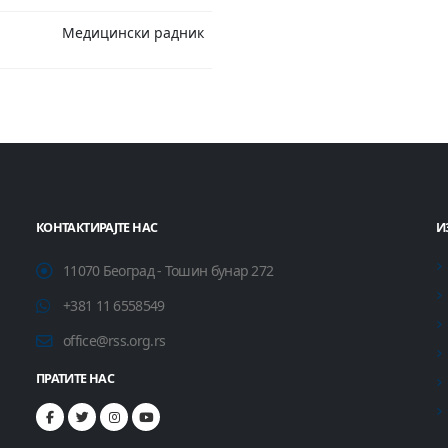
Медицински радник
КОНТАКТИРАЈТЕ НАС
И
11070 Београд - Тошин бунар 272
+381 11 6558549
office@rss.org.rs
ПРАТИТЕ НАС