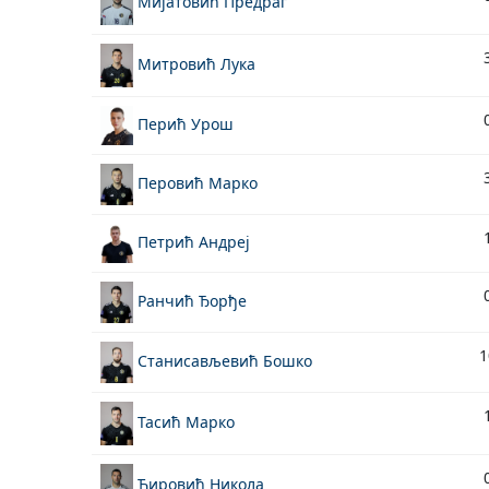
Мијатовић Предраг
Митровић Лука
Перић Урош
Перовић Марко
Петрић Андреј
Ранчић Ђорђе
1
Станисављевић Бошко
Тасић Марко
Ћировић Никола