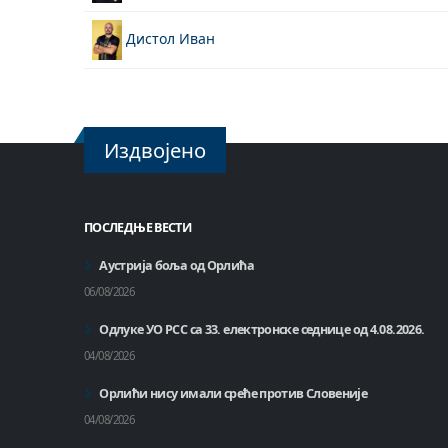
Дистол Иван
Издвојено
ПОСЛЕДЊЕ ВЕСТИ
Аустрија боља од Орлића
06/08/2026
Одлуке УО РСС са 33. електронске седнице од 4.08.2026.
04/08/2026
Орлићи нису имали среће против Словеније
04/08/2026