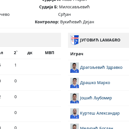
Судија Б:
Милосављевић
нчево
Срђан
Контролор:
Вукићевић Дејан
ЈУГОВИЋ LAMAGRO
ол
2`
дк
МВП
Играч
5
1
Драгољевић Здравко
0
0
Драшко Марко
2
0
Јошић Љубомир
1
0
Куртеш Александар
0
0
Медурић Богдан