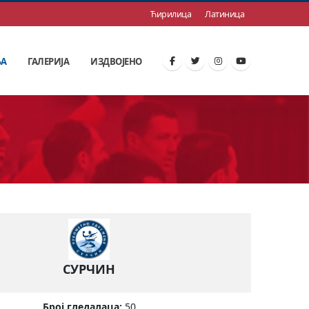
Ћирилица
Латиница
ЊА
ГАЛЕРИЈА
ИЗДВОЈЕНО
СУРЧИН
Број гледалаца:
50