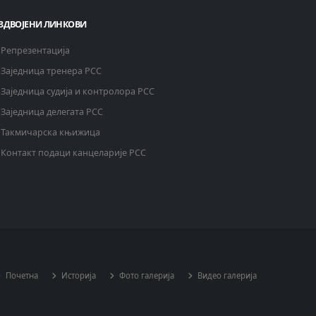
ЗДВОЈЕНИ ЛИНКОВИ
Репрезентација
Заједница тренера РСС
Заједница судија и контролора РСС
Заједница делегата РСС
Такмичарска књижица
Контакт подаци канцеларије РСС
Почетна
Историја
Фото галерија
Видео галерија