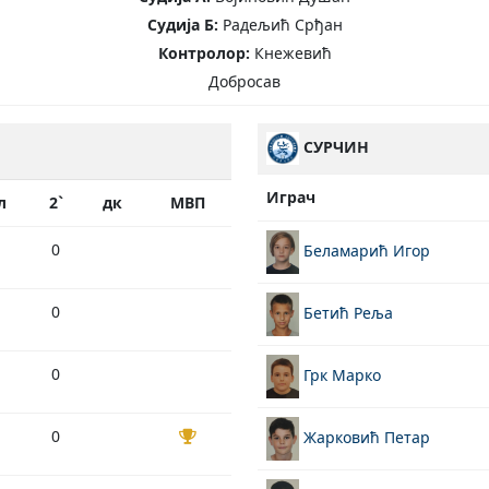
Судија Б:
Радељић Срђан
Контролор:
Кнежевић
Добросав
СУРЧИН
Играч
л
2`
дк
МВП
0
Беламарић Игор
0
Бетић Реља
0
Грк Марко
0
Жарковић Петар