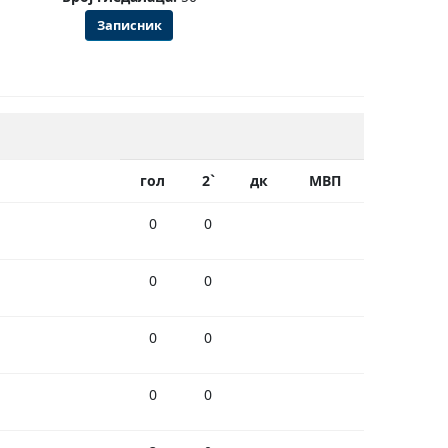
Записник
гол
2`
дк
МВП
0
0
0
0
0
0
0
0