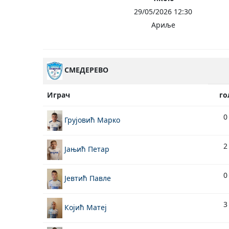
29/05/2026 12:30
Ариље
СМЕДЕРЕВО
Играч
го
0
Грујовић Марко
2
Јањић Петар
0
Јевтић Павле
3
Којић Матеј