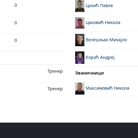
0
Цакић Павле
Цаковић Никола
0
Велешњак Михајло
0
Кораћ Андреј
Тренер
Званичници
Максимовић Никола
Тренер