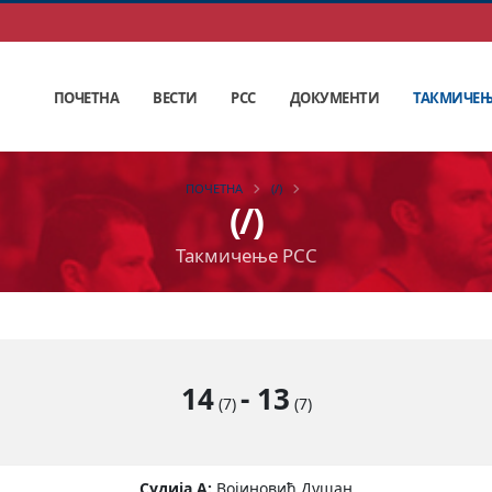
ПОЧЕТНА
ВЕСТИ
РСС
ДОКУМЕНТИ
ТАКМИЧЕ
ПОЧЕТНА
(/)
(/)
Такмичење РСС
14
-
13
(7)
(7)
Судија А:
Војиновић Душан