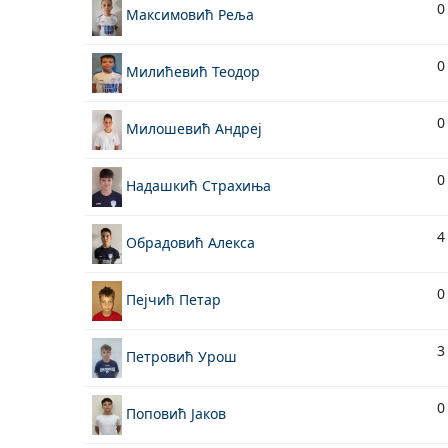
0
Максимовић Реља
0
Милићевић Теодор
0
Милошевић Андреј
0
Надашкић Страхиња
4
Обрадовић Алекса
0
Пејчић Петар
3
Петровић Урош
0
Поповић Јаков