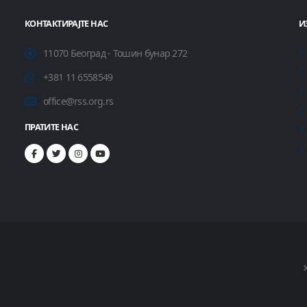
КОНТАКТИРАЈТЕ НАС
И
11070 Београд - Тошин бунар 272
+381 11 6558549
office@rss.org.rs
ПРАТИТЕ НАС