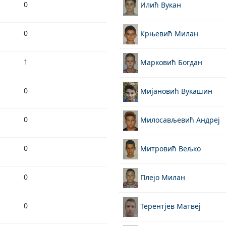
0
Илић Вукан
0
Крњевић Милан
1
Марковић Богдан
0
Мијановић Вукашин
0
Милосављевић Андреј
0
Митровић Вељко
0
Плејо Милан
0
Терентјев Матвеј