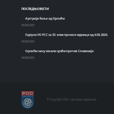
ПОСЛЕДЊЕ ВЕСТИ
Аустрија боља од Орлића
06/08/2026
Одлуке УО РСС са 33. електронске седнице од 4.08.2026.
04/08/2026
Орлићи нису имали среће против Словеније
04/08/2026
© Copyright
2026 .
Сва права задржана.