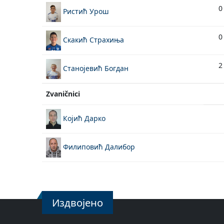
0
Ристић Урош
0
Скакић Страхиња
2
Станојевић Богдан
Zvaničnici
Којић Дарко
Филиповић Далибор
Издвојено