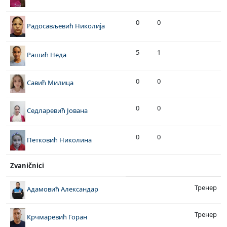
0
0
Радосављевић Николија
5
1
Рашић Неда
0
0
Савић Милица
0
0
Седларевић Јована
0
0
Петковић Николина
Zvaničnici
Тренер
Адамовић Александар
Тренер
Крчмаревић Горан