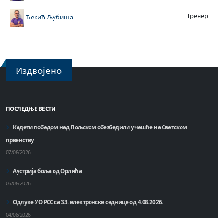
Тренер
Ђекић Љубиша
Издвојено
ПОСЛЕДЊЕ ВЕСТИ
Кадети победом над Пољском обезбедили учешће на Светском
првенству
07/08/2026
Аустрија боља од Орлића
06/08/2026
Одлуке УО РСС са 33. електронске седнице од 4.08.2026.
04/08/2026