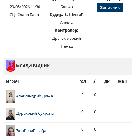
29/05/2026 11:30
Блажо
Записник
СЦ "Слана Бара"
Судија Б:
Шестић
Алекса
Контролор:
Драгомировић
Ненад
МЛАДИ РАДНИК
Играч
гол
2`
дк
МВП
2
0
Александрић Дуња
0
0
Дураковић Сукрана
0
0
Ђорђевић Нађа