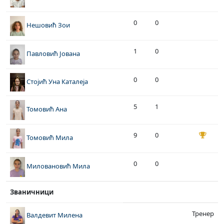
0
0
Нешовић Зои
1
0
Павловић Јована
0
0
Стојић Уна Каталеја
5
1
Томовић Ана
9
0
Томовић Мила
0
0
Миловановић Мила
Званичници
Тренер
Валдевит Милена