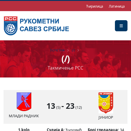
Ћирилица
Латиница
ПОЧЕТНА
(/)
(/)
Такмичење РСС
13
-
23
(5)
(12)
МЛАДИ РАДНИК
ЈУНИОР
1.kolo
Судија А:
Ђуровић
Број гледалаца:
34