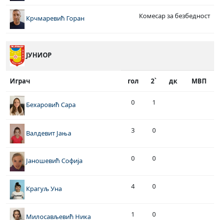
Комесар за безбедност
Крчмаревић Горан
ЈУНИОР
Играч
гол
2`
дк
МВП
0
1
Бехаровић Сара
3
0
Валдевит Јања
0
0
Јаношевић Софија
4
0
Крагуљ Уна
1
0
Милосављевић Ника