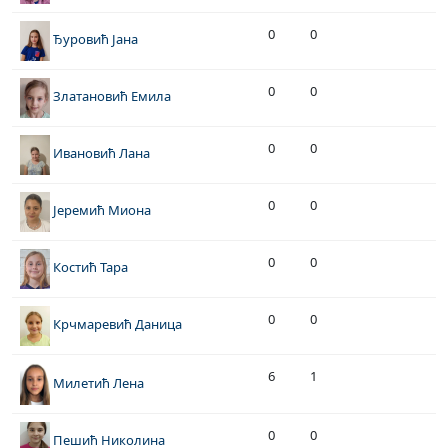
0
0
Ђуровић Јана
0
0
Златановић Емила
0
0
Ивановић Лана
0
0
Јеремић Миона
0
0
Костић Тара
0
0
Крчмаревић Даница
6
1
Милетић Лена
0
0
Пешић Николина