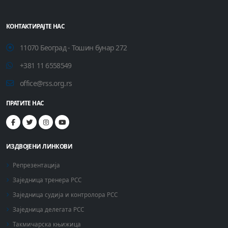
КОНТАКТИРАЈТЕ НАС
11070 Београд - Тошин бунар 272
+381 11 6558549
office@rss.org.rs
ПРАТИТЕ НАС
ИЗДВОЈЕНИ ЛИНКОВИ
Репрезентација
Заједница тренера РСС
Заједница судија и контролора РСС
Заједница делегата РСС
Такмичарска књижица