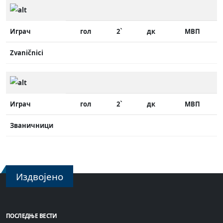
Играч
гол
2`
дк
МВП
Zvaničnici
Играч
гол
2`
дк
МВП
Званичници
Издвојено
ПОСЛЕДЊЕ ВЕСТИ