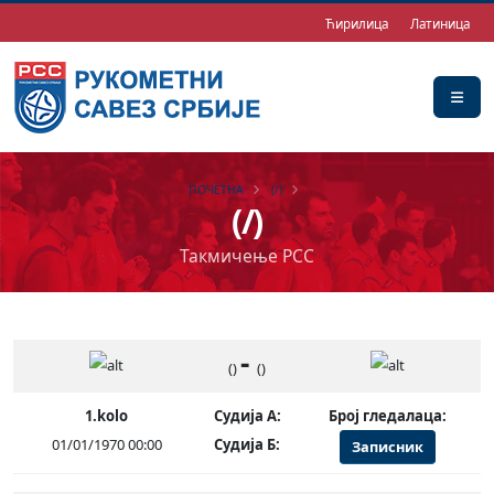
Ћирилица
Латиница
ПОЧЕТНА
(/)
(/)
Такмичење РСС
-
()
()
1.kolo
Судија А:
Број гледалаца:
01/01/1970 00:00
Судија Б:
Записник