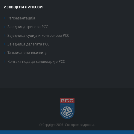
ИЗДВОЈЕНИ ЛИНКОВИ
Репрезентација
Заједница тренера РСС
Заједница судија и контролора РСС
Заједница делегата РСС
Такмичарска књижица
Контакт подаци канцеларије РСС
© Copyright
2026 .
Сва права задржана.