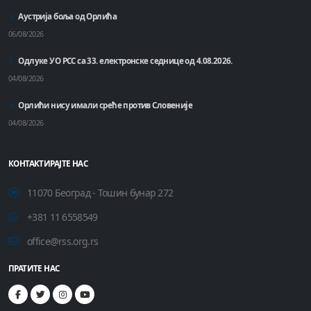
Аустрија боља од Орлића
06/08/2026
Одлуке УО РСС са 33. електронске седнице од 4.08.2026.
04/08/2026
Орлићи нису имали среће против Словеније
04/08/2026
КОНТАКТИРАЈТЕ НАС
11070 Београд - Тошин бунар 272
+381 11 6558549
office@rss.org.rs
ПРАТИТЕ НАС