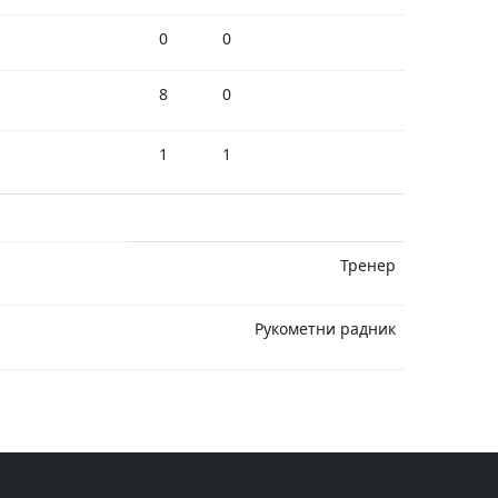
0
0
8
0
1
1
Тренер
Рукометни радник