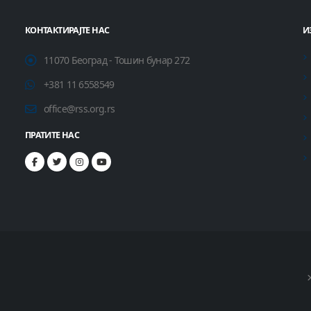
КОНТАКТИРАЈТЕ НАС
И
11070 Београд - Тошин бунар 272
+381 11 6558549
office@rss.org.rs
ПРАТИТЕ НАС