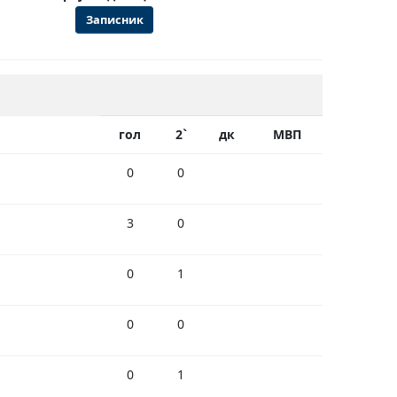
Записник
гол
2`
дк
МВП
0
0
3
0
0
1
0
0
0
1