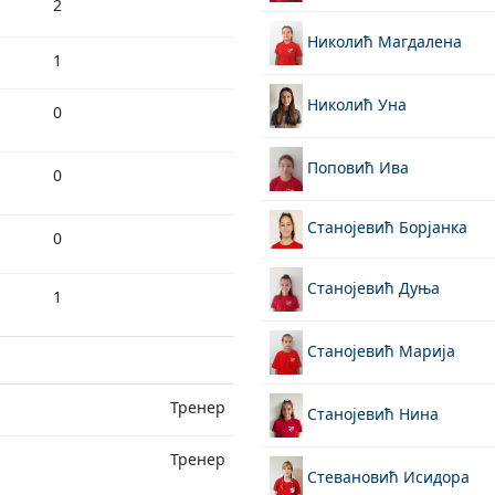
2
Николић Магдалена
1
Николић Уна
0
Поповић Ива
0
Станојевић Борјанка
0
Станојевић Дуња
1
Станојевић Марија
Тренер
Станојевић Нина
Тренер
Стевановић Исидора