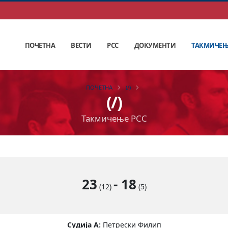
ПОЧЕТНА
ВЕСТИ
РСС
ДОКУМЕНТИ
ТАКМИЧЕ
ПОЧЕТНА
(/)
(/)
Такмичење РСС
23
-
18
(12)
(5)
Судија А:
Петрески Филип