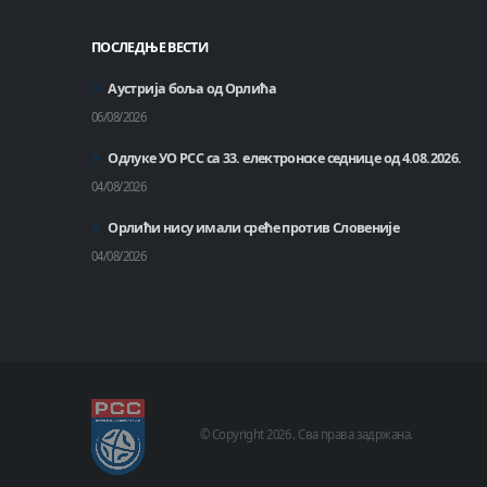
ПОСЛЕДЊЕ ВЕСТИ
Аустрија боља од Орлића
06/08/2026
Одлуке УО РСС са 33. електронске седнице од 4.08.2026.
04/08/2026
Орлићи нису имали среће против Словеније
04/08/2026
© Copyright
2026 .
Сва права задржана.