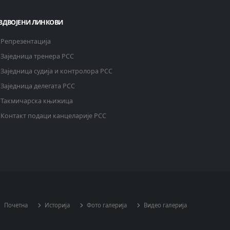
ЗДВОЈЕНИ ЛИНКОВИ
Репрезентација
Заједница тренера РСС
Заједница судија и контролора РСС
Заједница делегата РСС
Такмичарска књижица
Контакт подаци канцеларије РСС
Почетна
Историја
Фото галерија
Видео галерија