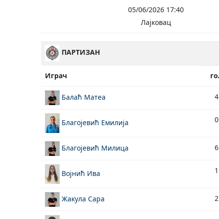
05/06/2026 17:40
Лајковац
ПАРТИЗАН
Играч
го
4
Балаћ Матеа
0
Благојевић Емилија
6
Благојевић Милица
1
Војнић Ива
2
Жакула Сара