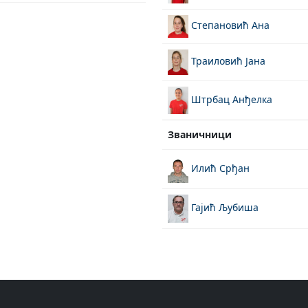
Степановић Ана
Траиловић Јана
Штрбац Анђелка
Званичници
Илић Срђан
Гајић Љубиша