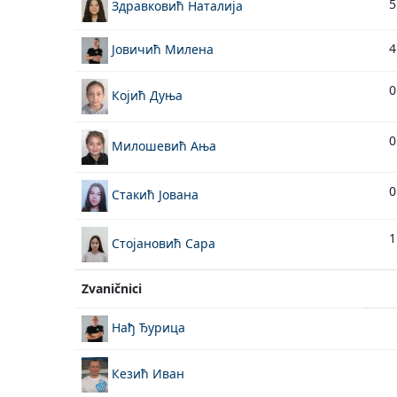
5
Здравковић Наталија
4
Јовичић Милена
0
Којић Дуња
0
Милошевић Ања
0
Стакић Јована
1
Стојановић Сара
Zvaničnici
Нађ Ђурица
Кезић Иван