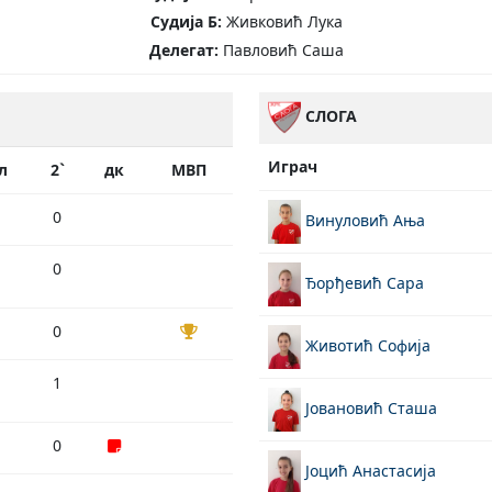
Судија Б:
Живковић Лука
Делегат:
Павловић Саша
СЛОГА
Играч
л
2`
дк
МВП
0
Винуловић Ања
0
Ђорђевић Сара
0
Животић Софија
1
Јовановић Сташа
0
Јоцић Анастасија