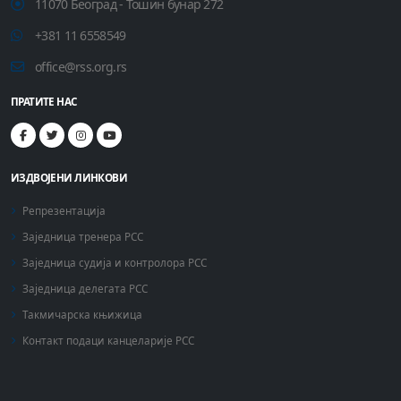
11070 Београд - Тошин бунар 272
+381 11 6558549
office@rss.org.rs
ПРАТИТЕ НАС
ИЗДВОЈЕНИ ЛИНКОВИ
Репрезентација
Заједница тренера РСС
Заједница судија и контролора РСС
Заједница делегата РСС
Такмичарска књижица
Контакт подаци канцеларије РСС