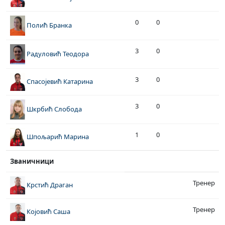
0
0
Полић Бранка
3
0
Радуловић Теодора
3
0
Спасојевић Катарина
3
0
Шкрбић Слобода
1
0
Шпољарић Марина
Званичници
Тренер
Крстић Драган
Тренер
Којовић Саша