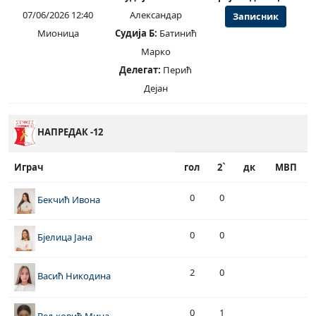
07/06/2026 12:40
Александар
Записник
Мионица
Судија Б:
Батинић
Марко
Делегат:
Перић
Дејан
НАПРЕДАК -12
Играч
гол
2`
дк
МВП
0
0
Бекчић Ивона
0
0
Бјелица Јана
2
0
Васић Никодина
0
1