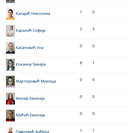
1
0
Калајић Николина
2
3
Каралић Софија
0
0
Касаповић Уна
8
1
Коканов Тамара
0
0
Мајсторовић Милица
0
0
Милер Емилија
0
0
Мићић Емилија
1
1
Павловић Анђела