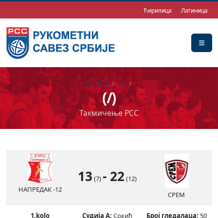
Ћирилица
Латиница
ПОЧЕТНА
(/)
(/)
Такмичење РСС
13
-
22
(7)
(12)
НАПРЕДАК -12
СРЕМ
1.kolo
Судија А:
Сокић
Број гледалаца:
50