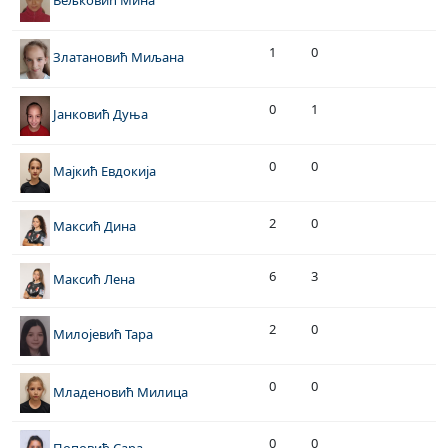
Вељковић Мина
1
0
Златановић Миљана
0
1
Јанковић Дуња
0
0
Мајкић Евдокија
2
0
Максић Дина
6
3
Максић Лена
2
0
Милојевић Тара
0
0
Младеновић Милица
0
0