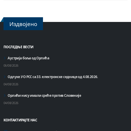
Издвојено
ПОСЛЕДЊЕ ВЕСТИ
Аустрија боља од Орлића
06/08/2026
Одлуке УО РСС са 33. електронске седнице од 4.08.2026.
04/08/2026
Орлићи нису имали среће против Словеније
04/08/2026
КОНТАКТИРАЈТЕ НАС