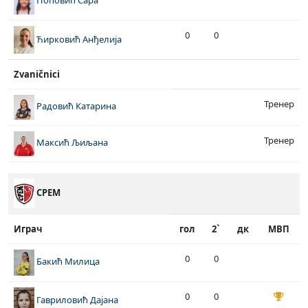
Поповић Сара
0
0
Ћирковић Анђелија
Zvaničnici
Тренер
Радовић Катарина
Тренер
Максић Љиљана
СРЕМ
Играч
гол
2`
дк
МВП
0
0
Бакић Милица
0
0
Гавриловић Дајана