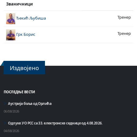
Званичници
Тренер
Ђекић Љубиша
Тренер
Грк Борис
Издвојено
ПОСЛЕДЊЕ ВЕСТИ
Аустрија боља од Орлића
06/08/2026
Одлуке УО РСС са 33. електронске седнице од 4.08.2026.
04/08/2026