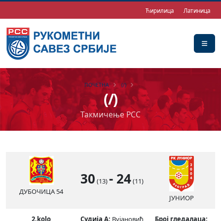
Ћирилица
Латиница
ПОЧЕТНА
(/)
(/)
Такмичење РСС
30
-
24
(13)
(11)
ДУБОЧИЦА 54
ЈУНИОР
2.kolo
Судија А:
Вујановић
Број гледалаца: