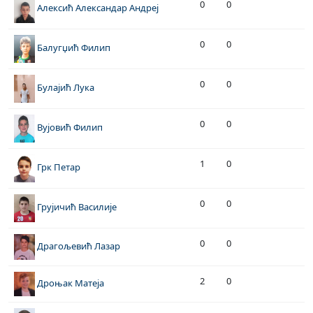
0
0
Алексић Александар Андреј
0
0
Балугџић Филип
0
0
Булајић Лука
0
0
Вујовић Филип
1
0
Грк Петар
0
0
Грујичић Василије
0
0
Драгољевић Лазар
2
0
Дроњак Матеја