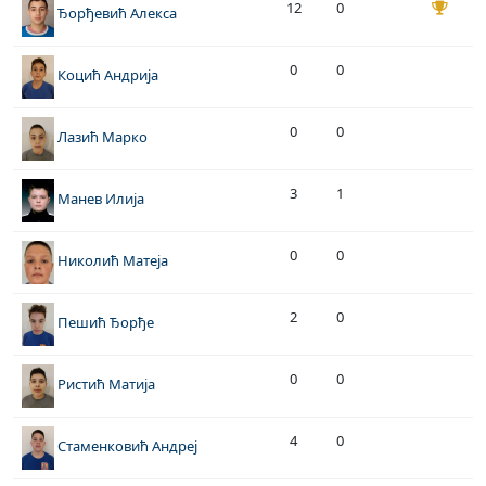
12
0
Ђорђевић Алекса
0
0
Коцић Андрија
0
0
Лазић Марко
3
1
Манев Илија
0
0
Николић Матеја
2
0
Пешић Ђорђе
0
0
Ристић Матија
4
0
Стаменковић Андреј