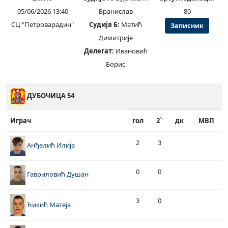
05/06/2026 13:40
Бранислав
80
СЦ "Петроварадин"
Судија Б:
Матић
Записник
Димитрије
Делегат:
Ивановић
Борис
ДУБОЧИЦА 54
Играч
гол
2`
дк
МВП
2
3
Анђелић Илија
0
0
Гавриловић Душан
3
0
Ђикић Матеја