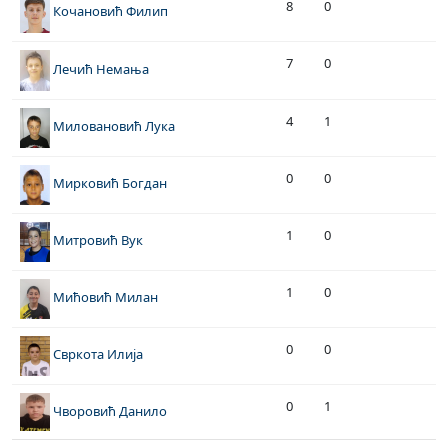
8
0
Кочановић Филип
7
0
Лечић Немања
4
1
Миловановић Лука
0
0
Мирковић Богдан
1
0
Митровић Вук
1
0
Мићовић Милан
0
0
Свркота Илија
0
1
Чворовић Данило