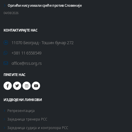
Орлићи нису имали среће против Словеније
04/08/2026
КОНТАКТИРАЈТЕ НАС
11070 Београд - Тошин бунар 272
+381 11 6558549
office@rss.org.rs
ПРАТИТЕ НАС
ИЗДВОЈЕНИ ЛИНКОВИ
Репрезентација
Заједница тренера РСС
Заједница судија и контролора РСС