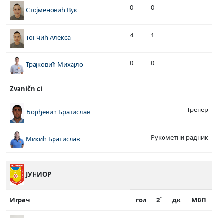
0
0
Стојменовић Вук
4
1
Тончић Алекса
0
0
Трајковић Михајло
Zvaničnici
Тренер
Ђорђевић Братислав
Рукометни радник
Микић Братислав
ЈУНИОР
Играч
гол
2`
дк
МВП