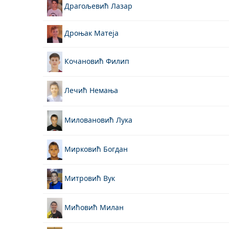
Драгољевић Лазар
Дроњак Матеја
Кочановић Филип
Лечић Немања
Миловановић Лука
Мирковић Богдан
Митровић Вук
Мићовић Милан