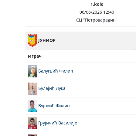
1.kolo
06/06/2026 12:40
СЦ "Петроварадин"
ЈУНИОР
Играч
Балугџић Филип
Булајић Лука
Вујовић Филип
Грујичић Василије