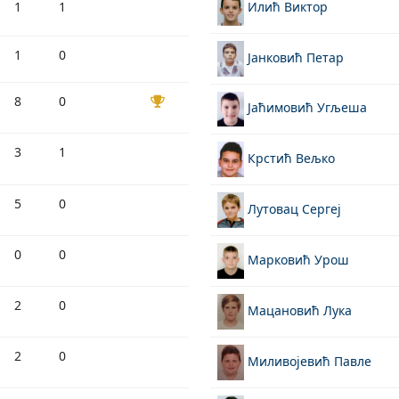
Илић Виктор
1
1
1
0
Јанковић Петар
8
0
Јаћимовић Угљеша
3
1
Крстић Вељко
5
0
Лутовац Сергеј
0
0
Марковић Урош
2
0
Мацановић Лука
2
0
Миливојевић Павле