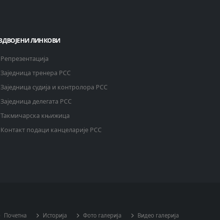
ЗДВОЈЕНИ ЛИНКОВИ
Репрезентација
Заједница тренера РСС
Заједница судија и контролора РСС
Заједница делегата РСС
Такмичарска књижица
Контакт подаци канцеларије РСС
Почетна
Историја
Фото галерија
Видео галерија