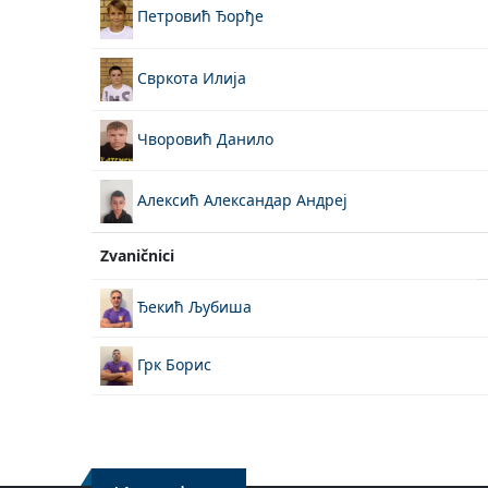
Петровић Ђорђе
Свркота Илија
Чворовић Данило
Алексић Александар Андреј
Zvaničnici
Ђекић Љубиша
Грк Борис