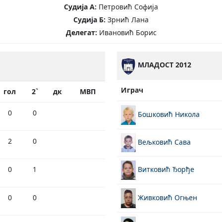
Судија А:
Петровић Софија
Судија Б:
Зрнић Лана
Делегат:
Ивановић Борис
МЛАДОСТ 2012
Играч
гол
2`
дк
МВП
0
0
Бошковић Никола
2
0
Вељковић Сава
0
1
Витковић Ђорђе
Живковић Огњен
0
0