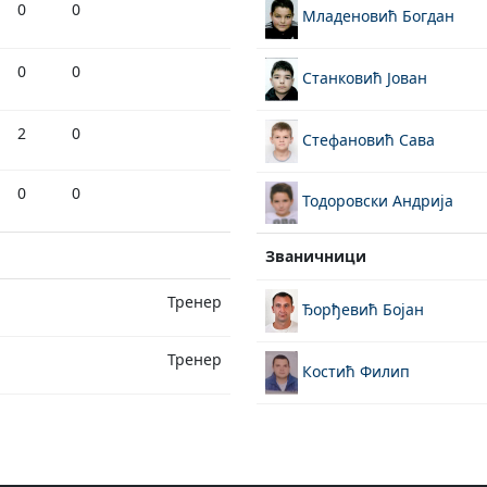
0
0
Младеновић Богдан
0
0
Станковић Јован
2
0
Стефановић Сава
0
0
Тодоровски Андрија
Званичници
Тренер
Ђорђевић Бојан
Тренер
Костић Филип