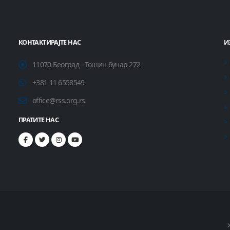
КОНТАКТИРАЈТЕ НАС
И
11070 Београд - Тошин бунар 272
+381 11 6558549
office@rss.org.rs
ПРАТИТЕ НАС