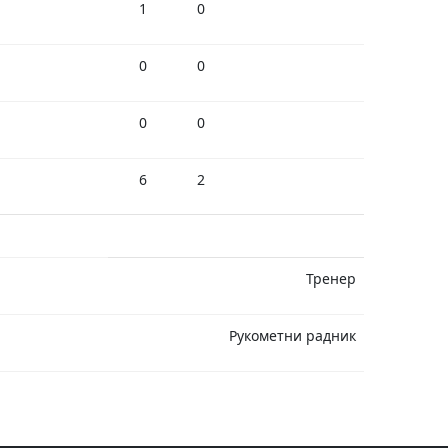
1
0
0
0
0
0
6
2
Тренер
Рукометни радник