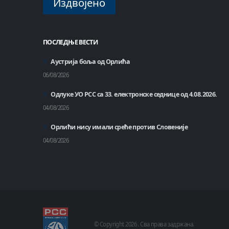
Издвојено
ПОСЛЕДЊЕ ВЕСТИ
Аустрија боља од Орлића
06/08/2026
Одлуке УО РСС са 33. електронске седнице од 4.08.2026.
04/08/2026
Орлићи нису имали среће против Словеније
04/08/2026
© Copyright
2026 .
Сва права задржана.