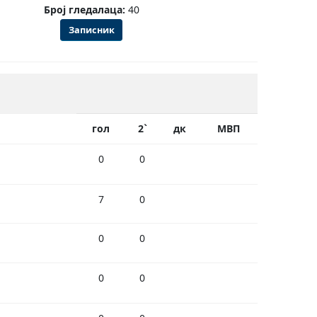
Број гледалаца:
40
Записник
гол
2`
дк
МВП
0
0
7
0
0
0
0
0