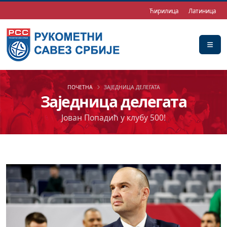
Ћирилица
Латиница
ПОЧЕТНА
ЗАЈЕДНИЦА ДЕЛЕГАТА
Заједница делегата
Јован Попадић у клубу 500!