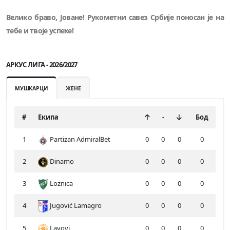
Велико браво, Јоване! Рукометни савез Србије поносан је на
тебе и твоје успехе!
АРКУС ЛИГА - 2026/2027
МУШКАРЦИ
ЖЕНЕ
#
Екипа
-
Бод
1
Partizan AdmiralBet
0
0
0
0
2
Dinamo
0
0
0
0
3
Loznica
0
0
0
0
4
Jugović Lamagro
0
0
0
0
5
Lavovi
0
0
0
0