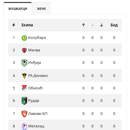
МУШКАРЦИ
ЖЕНЕ
#
Екипа
-
Бод
1
Колубара
0
0
0
0
2
Мачва
0
0
0
0
3
Инђија
0
0
0
0
4
РА Динамо
0
0
0
0
5
Обилић
0
0
0
0
6
Рудар
0
0
0
0
7
Лавови БП
0
0
0
0
8
Металац
0
0
0
0