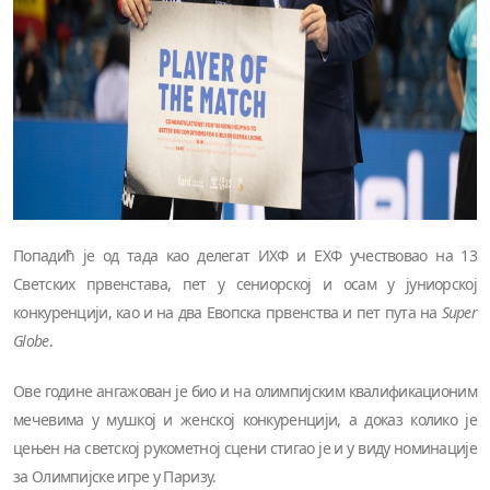
Попадић је од тада као делегат ИХФ и ЕХФ учествовао на 13
Светских првенстава, пет у сениорској и осам у јуниорској
конкуренцији, као и на два Евопска првенства и пет пута на
Super
Globe
.
Ове године ангажован је био и на олимпијским квалификационим
мечевима у мушкој и женској конкуренцији, а доказ колико је
цењен на светској рукометној сцени стигао је и у виду номинације
за Олимпијске игре у Паризу.