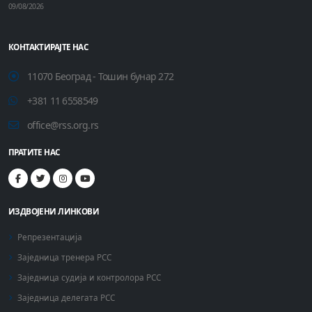
09/08/2026
КОНТАКТИРАЈТЕ НАС
11070 Београд - Тошин бунар 272
+381 11 6558549
office@rss.org.rs
ПРАТИТЕ НАС
ИЗДВОЈЕНИ ЛИНКОВИ
Репрезентација
Заједница тренера РСС
Заједница судија и контролора РСС
Заједница делегата РСС