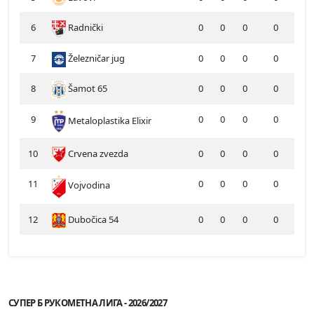
6
Radnički
0
0
0
0
7
Železničar jug
0
0
0
0
8
Šamot 65
0
0
0
0
9
0
0
0
0
Metaloplastika Elixir
10
Crvena zvezda
0
0
0
0
11
0
0
0
0
Vojvodina
12
Dubočica 54
0
0
0
0
СУПЕР Б РУКОМЕТНА ЛИГА - 2026/2027