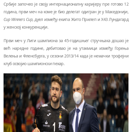
Србије започео је своју интернационалну каријеру пре готово 12
година, први меч на коме је био делегат одигран је у Македонији,
Cup Winners Cup
, дуел између екипа Жито Прилеп и Х43 Лундагард
у женској конкуренцији.
Први меч у Лиги шампиона за 45-годишњег стручњака дошао је
већ наредне године, дебитовао је на утакмици између Горења
Велења и Фленсбурга, у сезони 2013/14 када је немачки трофејни
клуб освојио шампионски пехар.