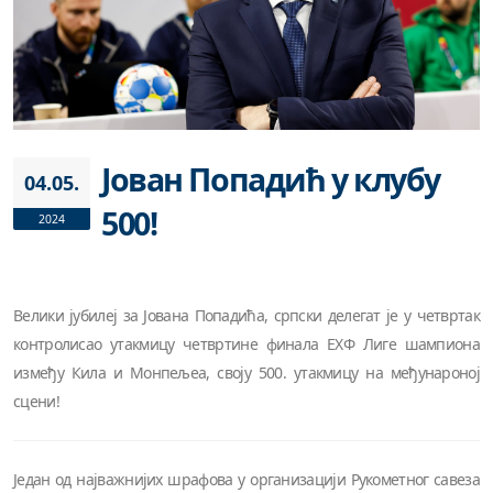
Јован Попадић у клубу
04.05.
500!
2024
Велики јубилеј за Јована Попадића, српски делегат је у четвртак
контролисао утакмицу четвртине финала ЕХФ Лиге шампиона
између Кила и Монпељеа, своју 500. утакмицу на међунароној
сцени!
Један од најважнијих шрафова у организацији Рукометног савеза