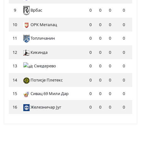
9
0
0
0
0
Врбас
10
ОРК Металац
0
0
0
0
11
Топличанин
0
0
0
0
12
Кикинда
0
0
0
0
13
Смедерево
0
0
0
0
14
Потисје Плетекс
0
0
0
0
15
Сивац 69 Мили Дар
0
0
0
0
16
Железничар Југ
0
0
0
0