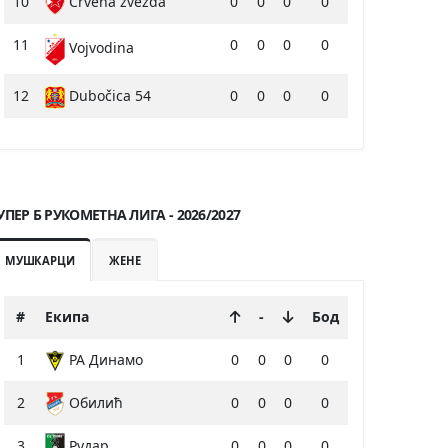
10
Crvena zvezda
0
0
0
0
11
0
0
0
0
Vojvodina
12
Dubočica 54
0
0
0
0
УПЕР Б РУКОМЕТНА ЛИГА - 2026/2027
МУШКАРЦИ
ЖЕНЕ
#
Екипа
-
Бод
1
РА Динамо
0
0
0
0
2
Обилић
0
0
0
0
3
Рудар
0
0
0
0