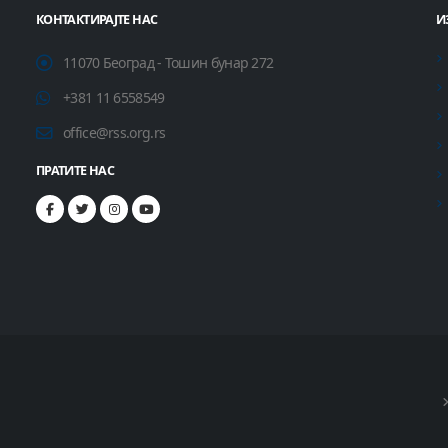
КОНТАКТИРАЈТЕ НАС
И
11070 Београд - Тошин бунар 272
+381 11 6558549
office@rss.org.rs
ПРАТИТЕ НАС