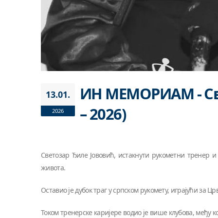
ИН МЕМОРИАМ - Све
13.01.
– 2026)
2026
Светозар Ђиле Јововић, истакнути рукометни тренер и
живота.
Оставио је дубок траг у српском рукомету, играјући за Цр
Током тренерске каријере водио је више клубова, међу ко