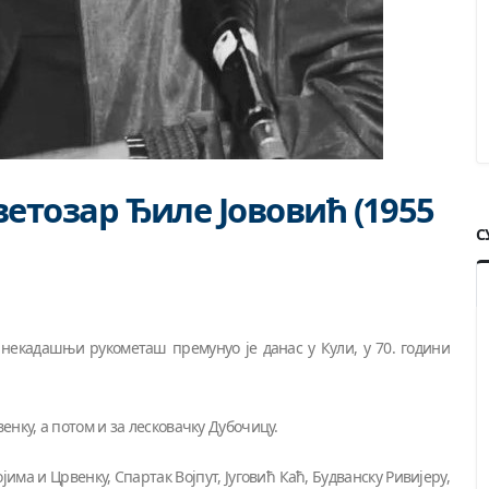
тозар Ђиле Јововић (1955
С
 некадашњи рукометаш премунуо је данас у Кули, у 70. години
венку, а потом и за лесковачку Дубочицу.
јима и Црвенку, Спартак Војпут, Југовић Каћ, Будванску Ривијеру,