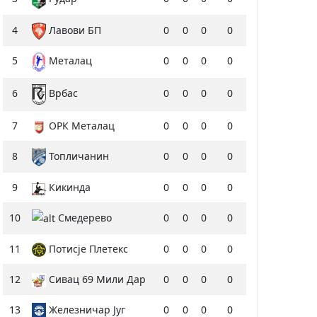
4
Лавови БП
0
0
0
0
5
0
0
0
0
Металац
6
0
0
0
0
Врбас
7
ОРК Металац
0
0
0
0
8
Топличанин
0
0
0
0
9
Кикинда
0
0
0
0
10
Смедерево
0
0
0
0
11
Потисје Плетекс
0
0
0
0
12
Сивац 69 Мили Дар
0
0
0
0
13
Железничар Југ
0
0
0
0