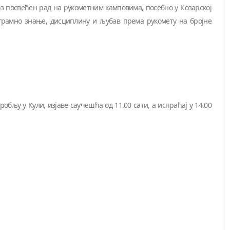
роз посвећен рад на рукометним камповима, посебно у Козарској
ограмно знање, дисциплину и љубав према рукомету на бројне
гробљу у Кули, изјаве саучешћа од 11.00 сати, а испраћај у 14.00