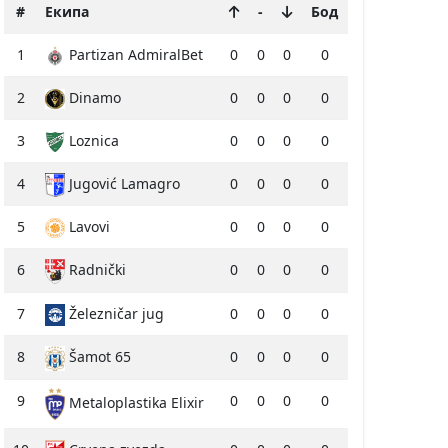
#
Екипа
-
Бод
1
Partizan AdmiralBet
0
0
0
0
2
Dinamo
0
0
0
0
3
Loznica
0
0
0
0
4
Jugović Lamagro
0
0
0
0
5
Lavovi
0
0
0
0
6
Radnički
0
0
0
0
7
Železničar jug
0
0
0
0
8
Šamot 65
0
0
0
0
9
0
0
0
0
Metaloplastika Elixir