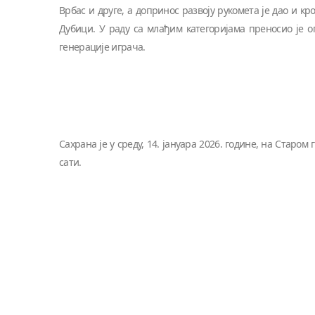
Врбас и друге, а допринос развоју рукомета је дао и к
Дубици. У раду са млађим категоријама преносио је 
генерације играча.
Сахрана је у среду, 14. јануара 2026. године, на Старом 
сати.