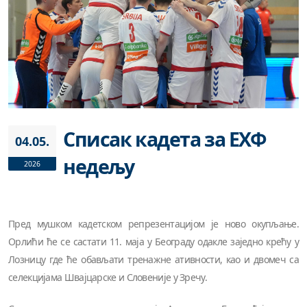
Списак кадета за ЕХФ
04.05.
недељу
2026
Пред мушком кадетском репрезентацијом је ново окупљање.
Орлићи ће се састати 11. маја у Београду одакле заједно крећу у
Лозницу где ће обављати тренажне ативности, као и двомеч са
селекцијама Швајцарске и Словеније у Зречу.