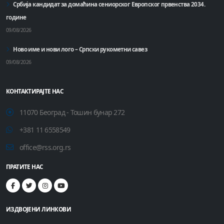
Србија кандидат за домаћинa сениорског Европског првенства 2034.
године
09/08/2026
Ново име и нови лого – Српски рукометни савез
09/08/2026
КОНТАКТИРАЈТЕ НАС
11070 Београд - Тошин бунар 272
+381 11 6558549
office@rss.org.rs
ПРАТИТЕ НАС
ИЗДВОЈЕНИ ЛИНКОВИ