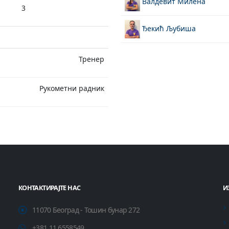
Валдевит Милена
3
Ђекић Љубиша
Тренер
Рукометни радник
КОНТАКТИРАЈТЕ НАС
И
11070 Београд - Тошин бунар 272
+381 11 6558549