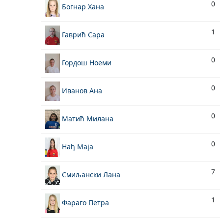
0
Богнар Хана
1
Гаврић Сара
0
Гордош Ноеми
0
Иванов Ана
0
Матић Милана
0
Нађ Маја
7
Смиљански Лана
1
Фараго Петра