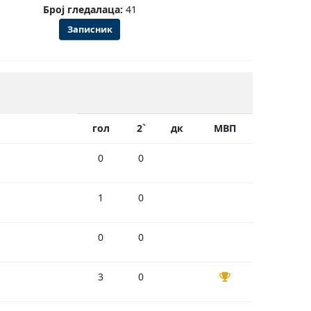
Број гледалаца:
41
Записник
гол
2`
дк
МВП
0
0
1
0
0
0
3
0