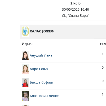
2.kolo
30/05/2026 16:40
СЦ "Слана Бара"
ХАЛАС ЈОЖЕФ
Играч
гол
1
Анушић Лана
0
Апро Соња
0
Бакша Софија
1
Бованович Ленке