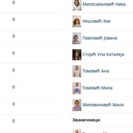
0
Милосављевић Ника
0
Нешовић Зои
0
Павловић Јована
0
Стојић Уна Каталеја
0
Томовић Ана
0
Томовић Мила
0
Миловановић Мила
Званичници
0