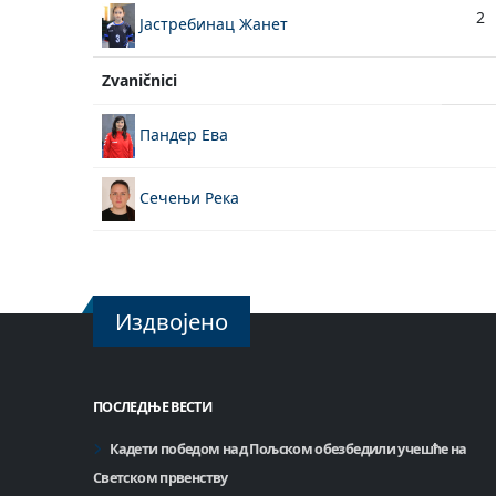
2
Јастребинац Жанет
Zvaničnici
Пандер Ева
Сечењи Река
Издвојено
ПОСЛЕДЊЕ ВЕСТИ
Кадети победом над Пољском обезбедили учешће на
Светском првенству