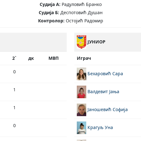
Судија А:
Радуловић Бранко
Судија Б:
Деспотовић Душан
Контролор:
Остојић Радомир
ЈУНИОР
2`
дк
МВП
Играч
0
Бехаровић Сара
1
Валдевит Јања
1
Јаношевић Софија
0
Крагуљ Уна