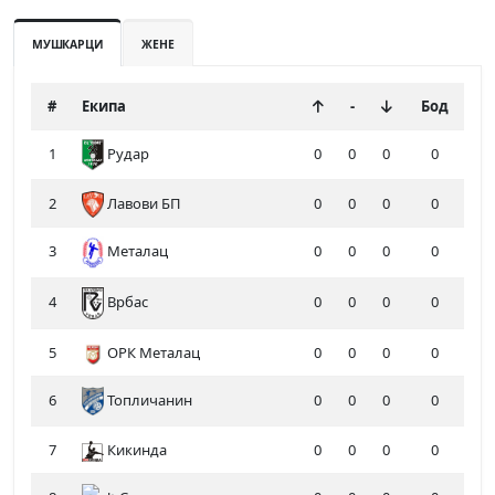
МУШКАРЦИ
ЖЕНЕ
#
Екипа
-
Бод
1
Рудар
0
0
0
0
2
Лавови БП
0
0
0
0
3
Металац
0
0
0
0
4
0
0
0
0
Врбас
5
ОРК Металац
0
0
0
0
6
Топличанин
0
0
0
0
7
Кикинда
0
0
0
0