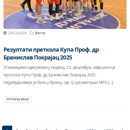
23/12/2024
Вести
Резултати преткола Купа Проф. др
Бранислав Покрајац 2025
Утакмицама одиграним у недељу, 22. децембра, завршено је
претколо Купа Проф. др Бранислав Покрајац 2025.
Најузбудљивије је било у Врању, где су рукометаши МРК [...]
ПРОЧИТАЈ ВИШЕ