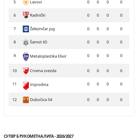
5
Lavovi
0
0
0
0
6
Radnički
0
0
0
0
7
Železničar jug
0
0
0
0
8
Šamot 65
0
0
0
0
9
0
0
0
0
Metaloplastika Elixir
10
Crvena zvezda
0
0
0
0
11
0
0
0
0
Vojvodina
12
Dubočica 54
0
0
0
0
СУПЕР Б РУКОМЕТНА ЛИГА - 2026/2027