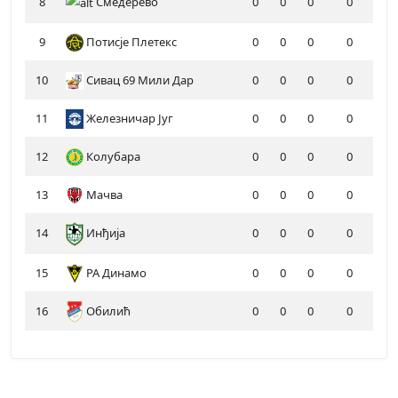
8
Смедерево
0
0
0
0
9
Потисје Плетекс
0
0
0
0
10
Сивац 69 Мили Дар
0
0
0
0
11
Железничар Југ
0
0
0
0
12
Колубара
0
0
0
0
13
Мачва
0
0
0
0
14
Инђија
0
0
0
0
15
РА Динамо
0
0
0
0
16
Обилић
0
0
0
0