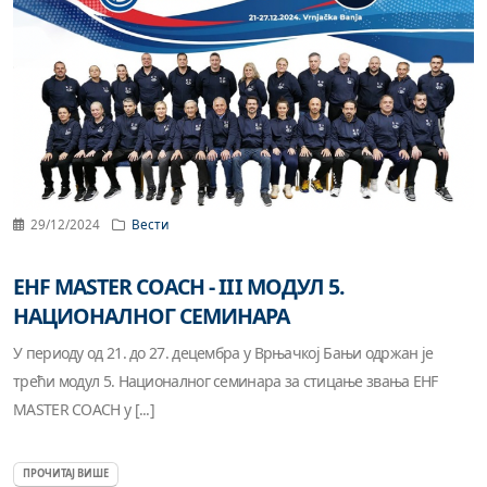
29/12/2024
Вести
EHF MASTER COACH - III МОДУЛ 5.
НАЦИОНАЛНОГ СЕМИНАРА
У периоду од 21. до 27. децембра у Врњачкој Бањи одржан је
трећи модул 5. Националног семинара за стицање звања EHF
MASTER COACH у [...]
ПРОЧИТАЈ ВИШЕ