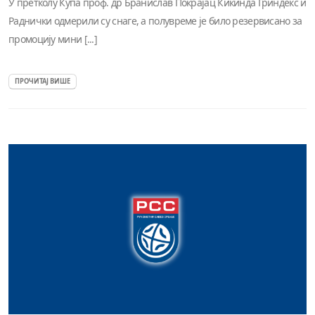
У претколу Купа проф. др Бранислав Покрајац Кикинда Гриндекс и
Раднички одмерили су снаге, а полувреме је било резервисано за
промоцију мини [...]
ПРОЧИТАЈ ВИШЕ