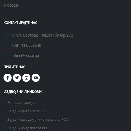
04/08/2026
КОНТАКТИРАЈТЕ НАС
11070 Београд - Тошин бунар 272
+381 11 6558549
office@rss.org.rs
ПРАТИТЕ НАС
ИЗДВОЈЕНИ ЛИНКОВИ
Репрезентација
Заједница тренера РСС
Заједница судија и контролора РСС
Заједница делегата РСС