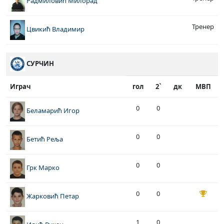
Радмиловић Милорад
Тренер
Цвикић Владимир
СУРЧИН
Играч
гол
2`
дк
МВП
0
0
Беламарић Игор
0
0
Бетић Реља
0
0
Грк Марко
0
0
Жарковић Петар
1
0