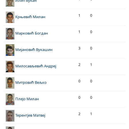
Илић Вукан
1
0
Крњевић Милан
1
0
Марковић Богдан
3
0
Мијановић Вукашин
2
1
Милосављевић Андреј
0
0
Митровић Вељко
0
0
Плејо Милан
2
1
Терентјев Матвеј