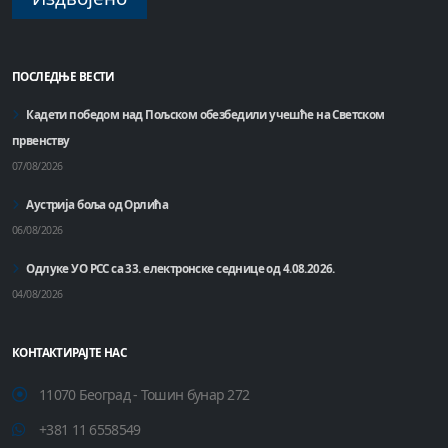
ПОСЛЕДЊЕ ВЕСТИ
Кадети победом над Пољском обезбедили учешће на Светском
првенству
07/08/2026
Аустрија боља од Орлића
06/08/2026
Одлуке УО РСС са 33. електронске седнице од 4.08.2026.
04/08/2026
КОНТАКТИРАЈТЕ НАС
11070 Београд - Тошин бунар 272
+381 11 6558549