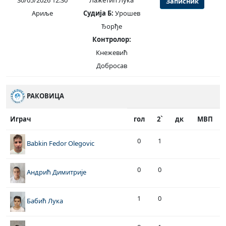
30/05/2026 12:30
Лажетић Лука
Записник
Ариље
Судија Б:
Урошев
Ђорђе
Контролор:
Кнежевић
Добросав
РАКОВИЦА
Играч
гол
2`
дк
МВП
0
1
Babkin Fedor Olegovic
0
0
Андрић Димитрије
1
0
Бабић Лука