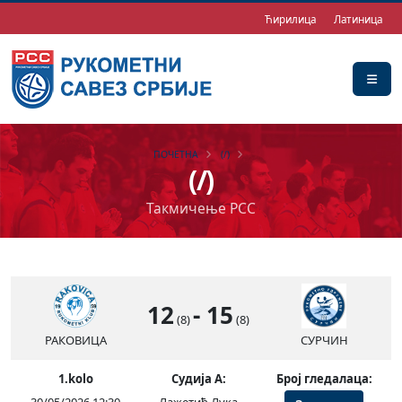
Ћирилица
Латиница
ПОЧЕТНА
(/)
(/)
Такмичење РСС
12
-
15
(8)
(8)
РАКОВИЦА
СУРЧИН
1.kolo
Судија А:
Број гледалаца: