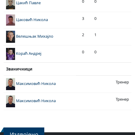
0
0
Цакић Павле
3
0
Цаковић Никола
2
1
Велешњак Михајло
0
0
Кораћ Андреј
Званичници
Тренер
Максимовић Никола
Тренер
Максимовић Никола
Издвојено