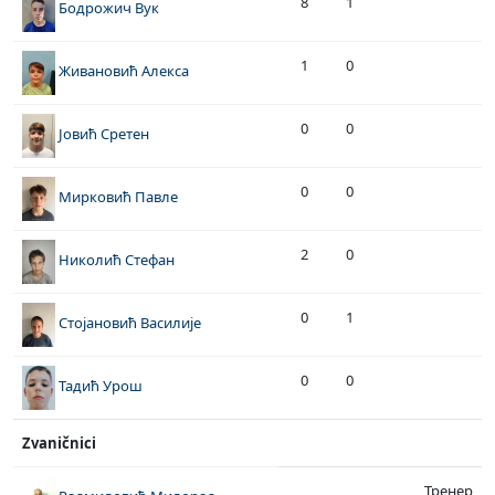
8
1
Бодрожич Вук
1
0
Живановић Алекса
0
0
Јовић Сретен
0
0
Мирковић Павле
2
0
Николић Стефан
0
1
Стојановић Василије
0
0
Тадић Урош
Zvaničnici
Тренер