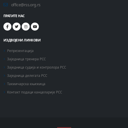
office@rss.org.rs
ПРАТИТЕ НАС
ИЗДВОЈЕНИ ЛИНКОВИ
Репрезентација
Заједница тренера РСС
Заједница судија и контролора РСС
Заједница делегата РСС
Такмичарска књижица
Контакт подаци канцеларије РСС