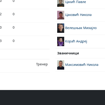
0
0
Цакић Павле
2
0
Цаковић Никола
0
0
Велешњак Михајло
3
0
Кораћ Андреј
Званичници
Тренер
Максимовић Никола