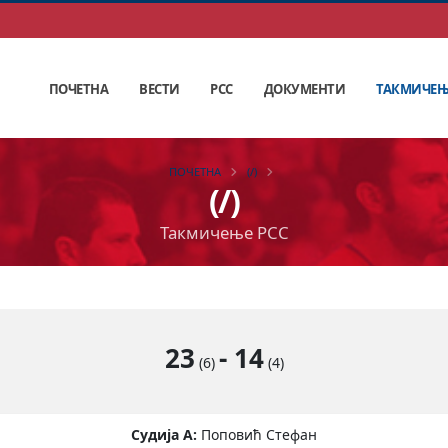
ПОЧЕТНА
ВЕСТИ
РСС
ДОКУМЕНТИ
ТАКМИЧЕ
ПОЧЕТНА
(/)
(/)
Такмичење РСС
23
-
14
(6)
(4)
Судија А:
Поповић Стефан