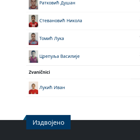
Ратковић Душан
Стевановић Никола
Томић Лука
Црепуља Василије
Zvaničnici
Лукић Иван
Издвојено