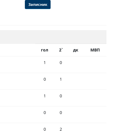
Записник
гол
2`
дк
МВП
1
0
0
1
1
0
0
0
0
2