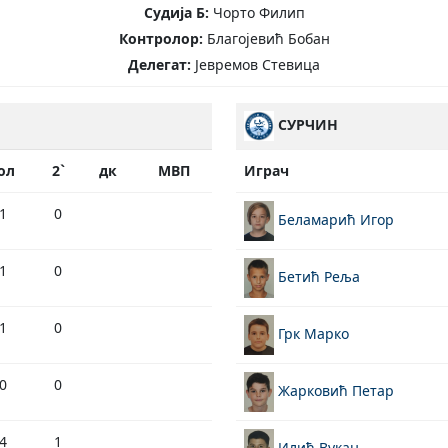
Судија Б:
Чорто Филип
Контролор:
Благојевић Бобан
Делегат:
Јевремов Стевица
СУРЧИН
ол
2`
дк
МВП
Играч
1
0
Беламарић Игор
1
0
Бетић Реља
1
0
Грк Марко
0
0
Жарковић Петар
4
1
Илић Вукан