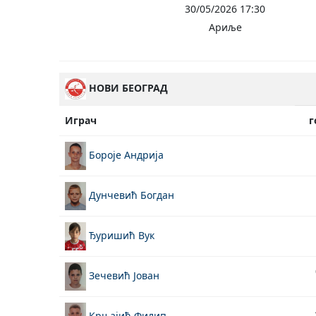
30/05/2026 17:30
Ариље
НОВИ БЕОГРАД
Играч
г
Бороје Андрија
Дунчевић Богдан
Ђуришић Вук
Зечевић Јован
Крњајић Филип