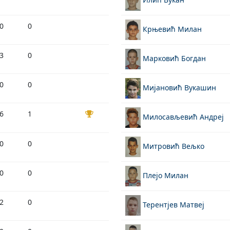
0
0
Крњевић Милан
3
0
Марковић Богдан
0
0
Мијановић Вукашин
6
1
Милосављевић Андреј
0
0
Митровић Вељко
0
0
Плејо Милан
2
0
Терентјев Матвеј