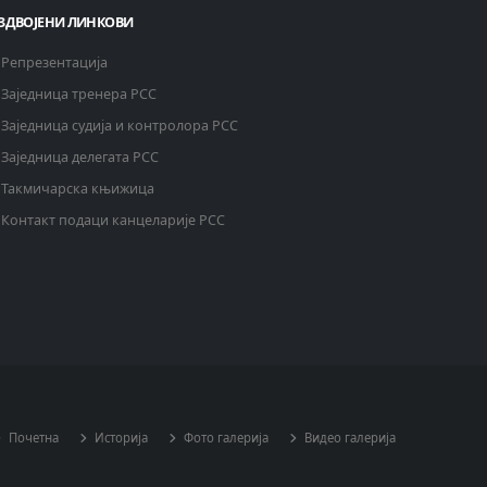
ЗДВОЈЕНИ ЛИНКОВИ
Репрезентација
Заједница тренера РСС
Заједница судија и контролора РСС
Заједница делегата РСС
Такмичарска књижица
Контакт подаци канцеларије РСС
Почетна
Историја
Фото галерија
Видео галерија