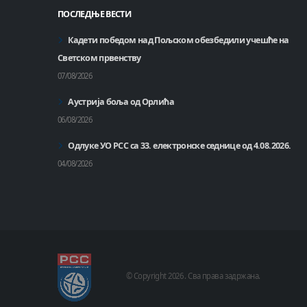
ПОСЛЕДЊЕ ВЕСТИ
Кадети победом над Пољском обезбедили учешће на
Светском првенству
07/08/2026
Аустрија боља од Орлића
06/08/2026
Одлуке УО РСС са 33. електронске седнице од 4.08.2026.
04/08/2026
© Copyright
2026 .
Сва права задржана.