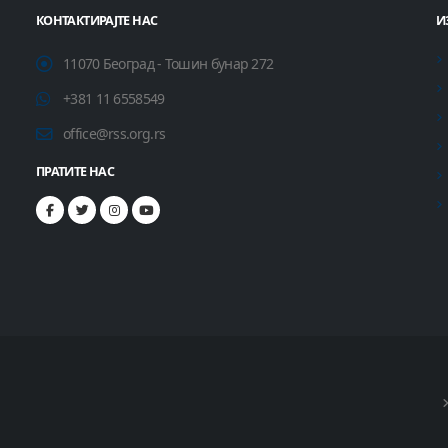
КОНТАКТИРАЈТЕ НАС
И
11070 Београд - Тошин бунар 272
+381 11 6558549
office@rss.org.rs
ПРАТИТЕ НАС