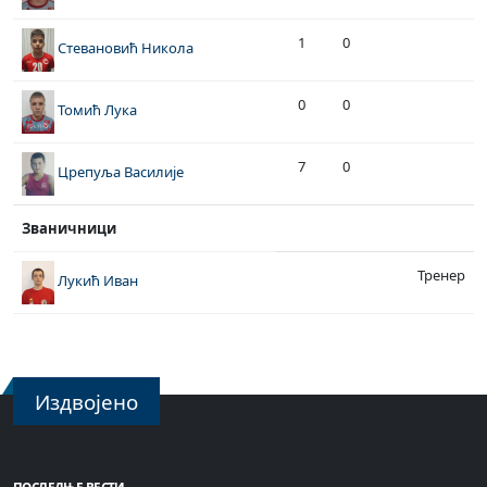
1
0
Стевановић Никола
0
0
Томић Лука
7
0
Црепуља Василије
Званичници
Тренер
Лукић Иван
Издвојено