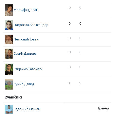
0
0
Мрачајац Јован
0
0
Надовеза Александар
0
0
Петковић Јован
0
0
Савић Данило
0
0
Стијачић Гаврило
1
0
Сучић Давид
Zvaničnici
Тренер
Радоњић Огњен