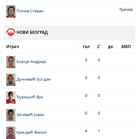
Тренер
Попов Стеван
НОВИ БЕОГРАД
Играч
гол
2`
дк
МВП
0
0
Бороје Андрија
0
0
Дунчевић Богдан
0
0
Ђуришић Вук
0
0
Зечевић Јован
4
1
Крњајић Филип