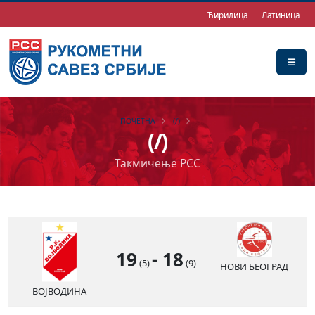
Ћирилица
Латиница
ПОЧЕТНА
(/)
(/)
Такмичење РСС
19
-
18
(5)
(9)
НОВИ БЕОГРАД
ВОЈВОДИНА