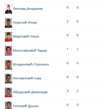
0
0
Липовац Владимир
2
0
Лојанчић Илија
0
0
Мијатовић Ниша
1
2
Милосављевић Тадија
0
0
Младеновић Страхиња
0
0
Неговановић Сава
3
2
Обрадовић Димитрије
0
0
Ратковић Душан