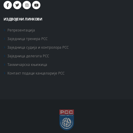
ИЗДВОЈЕНИ ЛИНКОВИ
Репрезентација
Заједница тренера РСС
Заједница судија и контролора РСС
Заједница делегата РСС
Такмичарска књижица
Контакт подаци канцеларије РСС