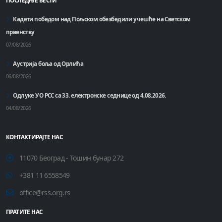
ПОСЛЕДЊЕ ВЕСТИ
Кадети победом над Пољском обезбедили учешће на Светском
првенству
07/08/2026
Аустрија боља од Орлића
06/08/2026
Одлуке УО РСС са 33. електронске седнице од 4.08.2026.
04/08/2026
КОНТАКТИРАЈТЕ НАС
11070 Београд - Тошин бунар 272
+381 11 6558549
office@rss.org.rs
ПРАТИТЕ НАС