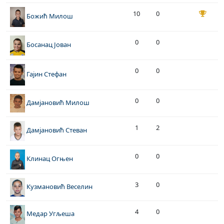
10
0
Божић Милош
0
0
Босанац Јован
0
0
Гајин Стефан
0
0
Дамјановић Милош
1
2
Дамјановић Стеван
0
0
Клинац Огњен
3
0
Кузмановић Веселин
4
0
Медар Угљеша