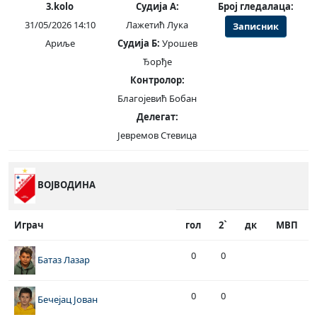
3.kolo
Судија А:
Број гледалаца:
31/05/2026 14:10
Лажетић Лука
Записник
Ариље
Судија Б:
Урошев
Ђорђе
Контролор:
Благојевић Бобан
Делегат:
Јевремов Стевица
ВОЈВОДИНА
Играч
гол
2`
дк
МВП
0
0
Батаз Лазар
0
0
Бечејац Јован