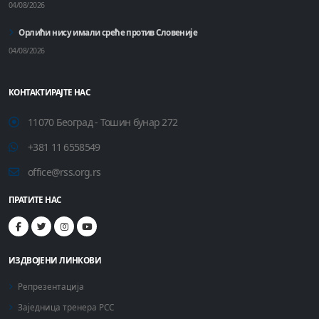
04/08/2026
Орлићи нису имали среће против Словеније
04/08/2026
КОНТАКТИРАЈТЕ НАС
11070 Београд - Тошин бунар 272
+381 11 6558549
office@rss.org.rs
ПРАТИТЕ НАС
ИЗДВОЈЕНИ ЛИНКОВИ
Репрезентација
Заједница тренера РСС