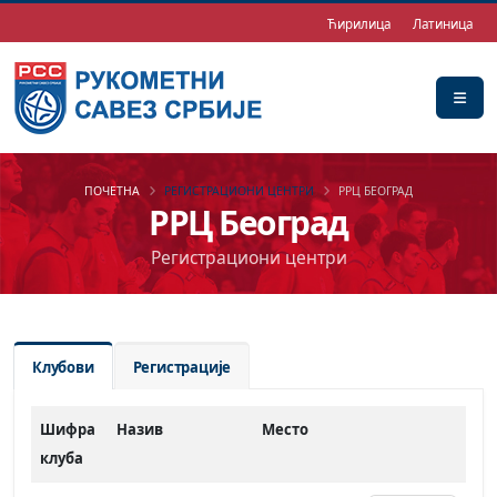
Ћирилица
Латиница
ПОЧЕТНА
РЕГИСТРАЦИОНИ ЦЕНТРИ
РРЦ БЕОГРАД
РРЦ Београд
Регистрациони центри
Клубови
Регистрације
Шифра
Назив
Место
клуба