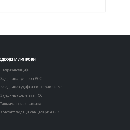
ЗДВОЈЕНИ ЛИНКОВИ
Репрезентација
Заједница тренера РСС
Заједница судија и контролора РСС
Заједница делегата РСС
Такмичарска књижица
Контакт подаци канцеларије РСС