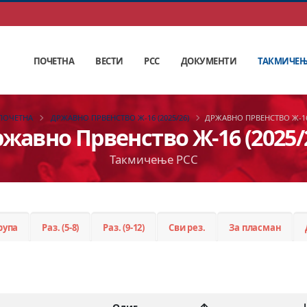
ПОЧЕТНА
ВЕСТИ
РСС
ДОКУМЕНТИ
ТАКМИЧЕ
ПОЧЕТНА
ДРЖАВНО ПРВЕНСТВО Ж-16 (2025/26)
ДРЖАВНО ПРВЕНСТВО Ж-1
жавно Првенство Ж-16 (2025/
Такмичење РСС
рупа
Раз. (5-8)
Раз. (9-12)
Сви рез.
За пласман