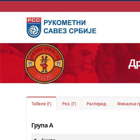
Др
Табеле (Г)
Рез. (Г)
Распоред
Финална г
Група А