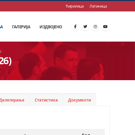
Ћирилица
Латиница
ЊА
ГАЛЕРИЈА
ИЗДВОЈЕНО
6
26)
Делегирање
Статистика
Документи