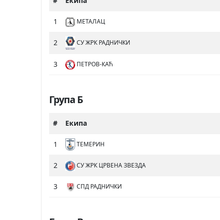
#
Екипа
1
МЕТАЛАЦ
2
СУ ЖРК РАДНИЧКИ
3
ПЕТРОВ-КАЋ
Група Б
#
Екипа
1
ТЕМЕРИН
2
СУ ЖРК ЦРВЕНА ЗВЕЗДА
3
СПД РАДНИЧКИ