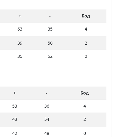
+
-
Бод
63
35
4
39
50
2
35
52
0
+
-
Бод
53
36
4
43
54
2
42
48
0