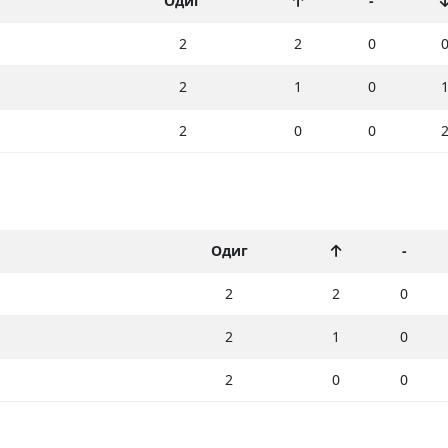
Одиг
-
2
2
0
2
1
0
2
0
0
Одиг
-
2
2
0
2
1
0
2
0
0