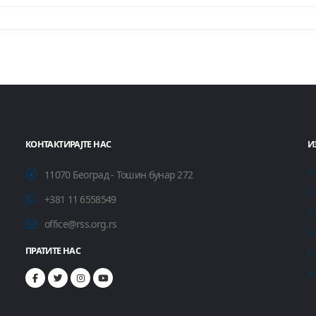
КОНТАКТИРАЈТЕ НАС
И
11070 Београд - Тошин бунар 272
+381 11 6558549
office@rss.org.rs
ПРАТИТЕ НАС