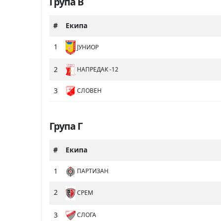
Група В
#
Екипа
1
ЈУНИОР
2
НАПРЕДАК -12
3
СЛОВЕН
Група Г
#
Екипа
1
ПАРТИЗАН
2
СРЕМ
3
СЛОГА