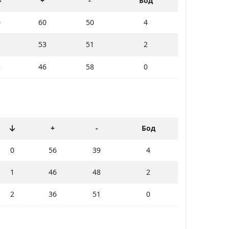
+
-
Бод
0
60
50
4
1
53
51
2
2
46
58
0
+
-
Бод
0
56
39
4
1
46
48
2
2
36
51
0