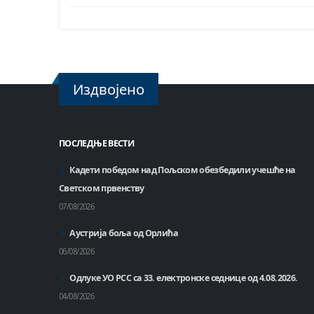
Издвојено
ПОСЛЕДЊЕ ВЕСТИ
Кадети победом над Пољском обезбедили учешће на
Светском првенству
07/08/2026
Аустрија боља од Орлића
06/08/2026
Одлуке УО РСС са 33. електронске седнице од 4.08.2026.
04/08/2026